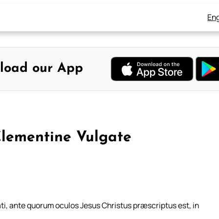
Eng
load our App
Clementine Vulgate
ati, ante quorum oculos Jesus Christus præscriptus est, in