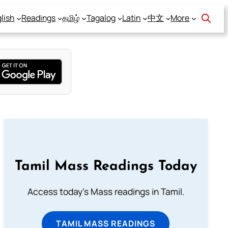
lish
Readings
தமிழ்
Tagalog
Latin
中文
More
Tamil Mass Readings Today
Access today's Mass readings in Tamil.
TAMIL MASS READINGS