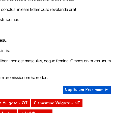
 conclusi in eam fidem quæ revelanda erat.
stificemur.
Jesu.
istis.
liber : non est masculus, neque femina. Omnes enim vos unum
dum promissionem hæredes.
Capitulum Proximum ►
e Vulgate – OT
Clementine Vulgate – NT