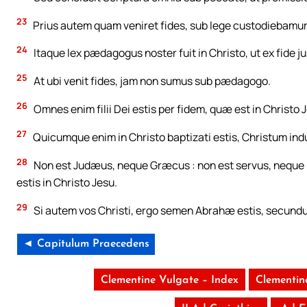
23
Prius autem quam veniret fides, sub lege custodiebamur
24
Itaque lex pædagogus noster fuit in Christo, ut ex fide ju
25
At ubi venit fides, jam non sumus sub pædagogo.
26
Omnes enim filii Dei estis per fidem, quæ est in Christo 
27
Quicumque enim in Christo baptizati estis, Christum indu
28
Non est Judæus, neque Græcus : non est servus, neque 
estis in Christo Jesu.
29
Si autem vos Christi, ergo semen Abrahæ estis, secun
◄ Capitulum Praecedens
Clementine Vulgate – Index
Clementin