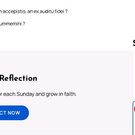
 accepistis, an ex auditu fidei ?
nsummemini ?
Follow us 
Reflection
or each Sunday and grow in faith.
ECT NOW