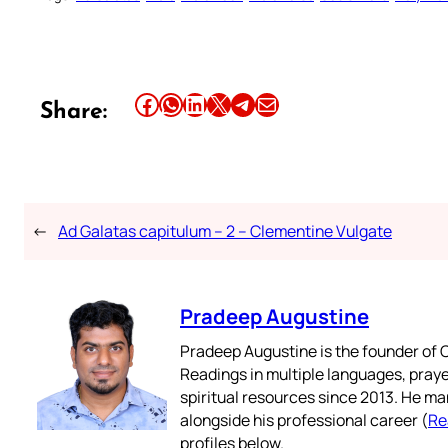
Share this article on Facebook
Share this article on WhatsApp
Share this article on LinkedIn
Share this article on X
Share this article on Telegram
Email this Article
Share:
←
Ad Galatas capitulum – 2 – Clementine Vulgate
Pradeep Augustine
Pradeep Augustine is the founder of C
Readings in multiple languages, praye
spiritual resources since 2013. He ma
alongside his professional career (
Re
profiles below.