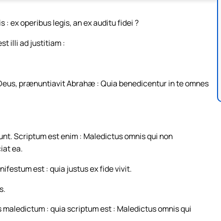
s : ex operibus legis, an ex auditu fidei ?
 illi ad justitiam :
 Deus, prænuntiavit Abrahæ : Quia benedicentur in te omnes
nt. Scriptum est enim : Maledictus omnis qui non
iat ea.
estum est : quia justus ex fide vivit.
s.
s maledictum : quia scriptum est : Maledictus omnis qui