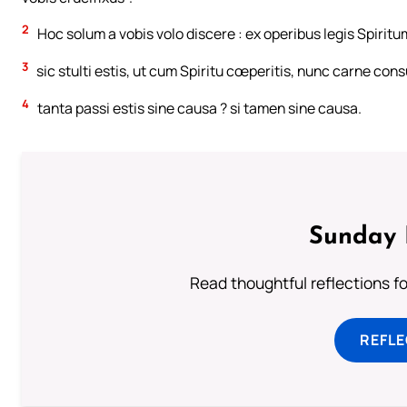
2
Hoc solum a vobis volo discere : ex operibus legis Spiritum
3
sic stulti estis, ut cum Spiritu cœperitis, nunc carne co
4
tanta passi estis sine causa ? si tamen sine causa.
Sunday 
Read thoughtful reflections f
REFL