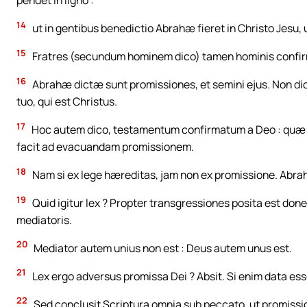
pendet in ligno :
14
ut in gentibus benedictio Abrahæ fieret in Christo Jesu, 
15
Fratres (secundum hominem dico) tamen hominis confir
16
Abrahæ dictæ sunt promissiones, et semini ejus. Non dicit 
tuo, qui est Christus.
17
Hoc autem dico, testamentum confirmatum a Deo : quæ pos
facit ad evacuandam promissionem.
18
Nam si ex lege hæreditas, jam non ex promissione. Abr
19
Quid igitur lex ? Propter transgressiones posita est don
mediatoris.
20
Mediator autem unius non est : Deus autem unus est.
21
Lex ergo adversus promissa Dei ? Absit. Si enim data esset
22
Sed conclusit Scriptura omnia sub peccato, ut promissio 