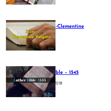
The Sixto-Clementine
Vulgate
July 12, 2025
Luther Bible – 1545
October 17, 2018