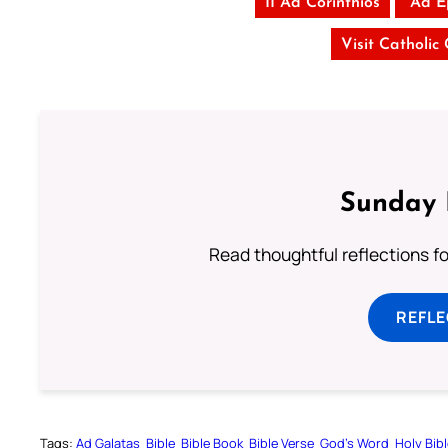
II Ad Corinthios
Ad E
Visit Catholic
Sunday 
Read thoughtful reflections f
REFL
Tags:
Ad Galatas
Bible
Bible Book
Bible Verse
God’s Word
Holy Bib