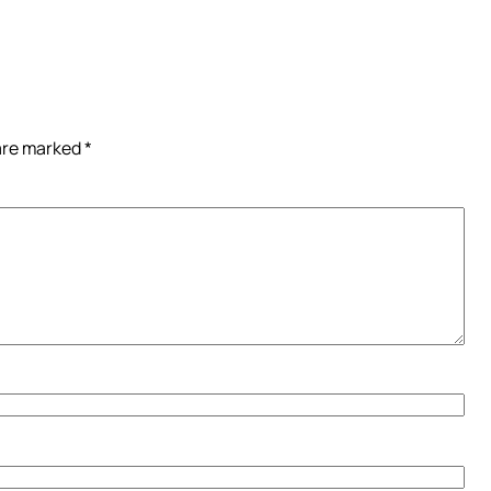
 are marked
*