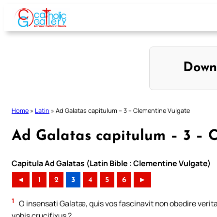
Skip
to
content
Down
Home
»
Latin
»
Ad Galatas capitulum – 3 – Clementine Vulgate
Ad Galatas capitulum – 3 – 
Capitula Ad Galatas (Latin Bible : Clementine Vulgate)
◄
1
2
3
4
5
6
►
1
O insensati Galatæ, quis vos fascinavit non obedire verit
vobis crucifixus ?