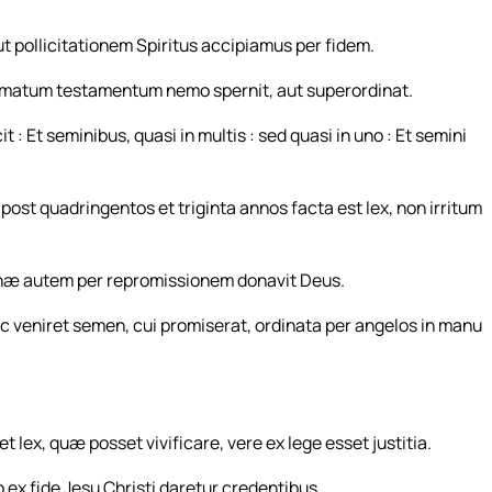
ut pollicitationem Spiritus accipiamus per fidem.
matum testamentum nemo spernit, aut superordinat.
: Et seminibus, quasi in multis : sed quasi in uno : Et semini
t quadringentos et triginta annos facta est lex, non irritum
ahæ autem per repromissionem donavit Deus.
ec veniret semen, cui promiserat, ordinata per angelos in manu
 lex, quæ posset vivificare, vere ex lege esset justitia.
ex fide Jesu Christi daretur credentibus.