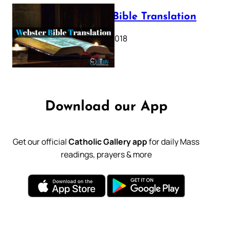
Webster Bible Translation
October 11, 2018
Download our App
Get our official
Catholic Gallery app
for daily Mass
readings, prayers & more