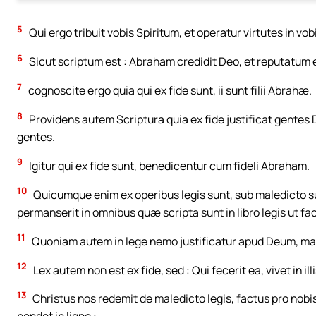
5
Qui ergo tribuit vobis Spiritum, et operatur virtutes in vobi
6
Sicut scriptum est : Abraham credidit Deo, et reputatum est
7
cognoscite ergo quia qui ex fide sunt, ii sunt filii Abrahæ.
8
Providens autem Scriptura quia ex fide justificat gentes
gentes.
9
Igitur qui ex fide sunt, benedicentur cum fideli Abraham.
10
Quicumque enim ex operibus legis sunt, sub maledicto su
permanserit in omnibus quæ scripta sunt in libro legis ut fac
11
Quoniam autem in lege nemo justificatur apud Deum, manif
12
Lex autem non est ex fide, sed : Qui fecerit ea, vivet in illi
13
Christus nos redemit de maledicto legis, factus pro nobi