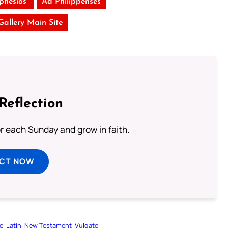
phesios
Ad Philippenses
 Gallery Main Site
Reflection
or each Sunday and grow in faith.
ECT NOW
le
Latin
New Testament
Vulgate