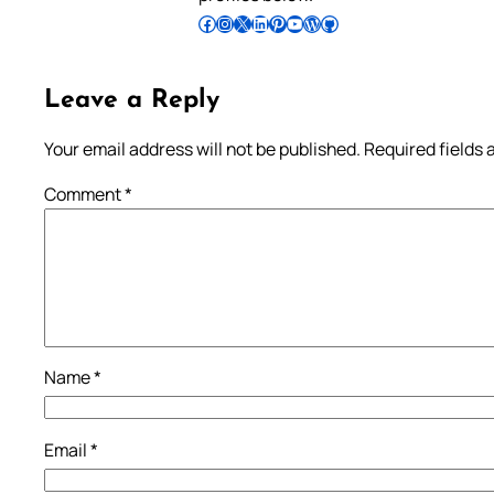
Follow Pradeep on Facebook
Follow Pradeep on Instagram
Follow Pradeep on X
Follow Pradeep on LinkedIn
Follow Pradeep on Pinterest
Subscribe to Pradeep’s Youtube Channel
Follow Pradeep on WordPress
Follow Pradeep on GitHub
Leave a Reply
Your email address will not be published.
Required fields
Comment
*
Name
*
Email
*