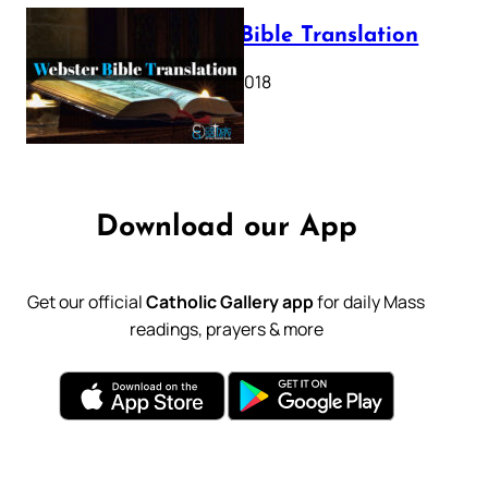
Webster Bible Translation
October 11, 2018
Download our App
Get our official
Catholic Gallery app
for daily Mass
readings, prayers & more