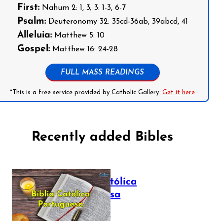
First:
Nahum 2: 1, 3; 3: 1-3, 6-7
Psalm:
Deuteronomy 32: 35cd-36ab, 39abcd, 41
Alleluia:
Matthew 5: 10
Gospel:
Matthew 16: 24-28
FULL MASS READINGS
*This is a free service provided by Catholic Gallery.
Get it here
Recently added Bibles
Bíblia Católica
Portuguesa
July 16, 2025