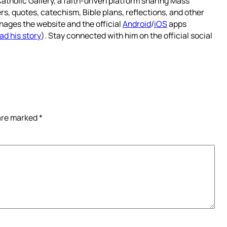
atholic Gallery, a faith-driven platform sharing Mass
rs, quotes, catechism, Bible plans, reflections, and other
nages the website and the official
Android
/
iOS
apps
ad his story
). Stay connected with him on the official social
 are marked
*