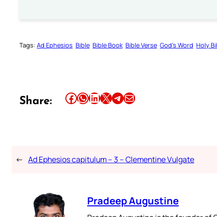
Tags:
Ad Ephesios
Bible
Bible Book
Bible Verse
God’s Word
Holy Bi
Share this article on Facebook
Share this article on WhatsApp
Share this article on LinkedIn
Share this article on X
Share this article on Telegram
Email this Article
Share:
←
Ad Ephesios capitulum – 3 – Clementine Vulgate
Pradeep Augustine