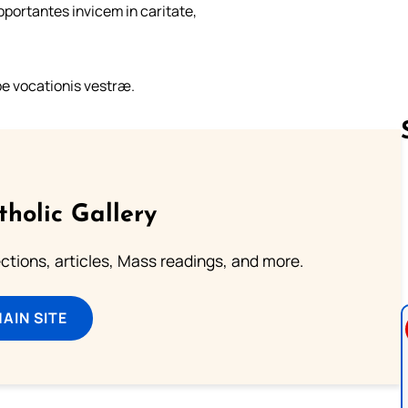
portantes invicem in caritate,
pe vocationis vestræ.
Follow us 
tholic Gallery
lections, articles, Mass readings, and more.
MAIN SITE