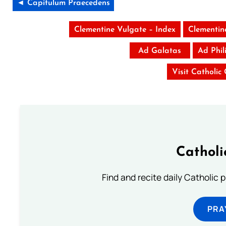
◄ Capitulum Praecedens
Clementine Vulgate – Index
Clementin
Ad Galatas
Ad Phil
Visit Catholic
Catholi
Find and recite daily Catholic pr
PRA