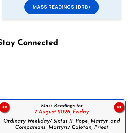
MASS READINGS (DRB)
Stay Connected
on Facebook
Follow us on Instagram
Follow us on X
Subscribe to our YouTube Channel
Follow us on WhatsApp
Mass Readings for
<<
>>
7 August 2026,
Friday
Ordinary Weekday/ Sixtus II, Pope, Martyr, and
Companions, Martyrs/ Cajetan, Priest