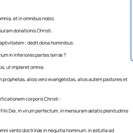
mnia, et in omnibus nobis.
uram donationis Christi.
aptivitatem : dedit dona hominibus.
mum in inferiores partes terræ ?
s, ut impleret omnia.
prophetas, alios vero evangelistas, alios autem pastores et
icationem corporis Christi :
ilii Dei, in virum perfectum, in mensuram ætatis plenitudinis
omni vento doctrinæ in nequitia hominum, in astutia ad