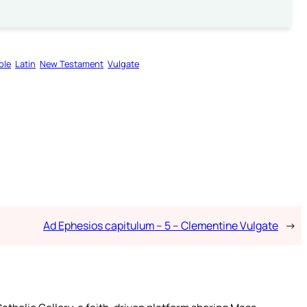
ble
Latin
New Testament
Vulgate
Ad Ephesios capitulum – 5 – Clementine Vulgate
→