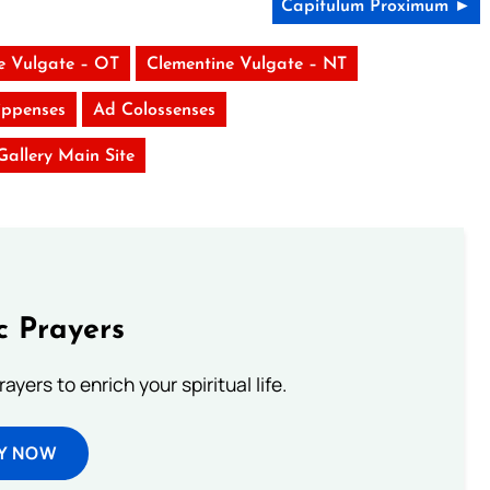
Capitulum Proximum ►
e Vulgate – OT
Clementine Vulgate – NT
ippenses
Ad Colossenses
 Gallery Main Site
c Prayers
ayers to enrich your spiritual life.
Y NOW