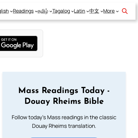
lish
Readings
தமிழ்
Tagalog
Latin
中文
More
Mass Readings Today -
Douay Rheims Bible
Follow today's Mass readings in the classic
Douay Rheims translation.