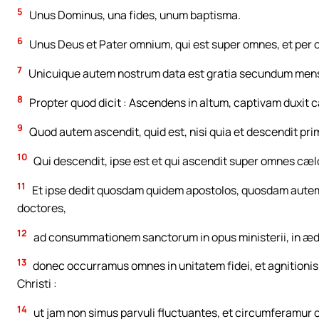
5
Unus Dominus, una fides, unum baptisma.
6
Unus Deus et Pater omnium, qui est super omnes, et per o
7
Unicuique autem nostrum data est gratia secundum mens
8
Propter quod dicit : Ascendens in altum, captivam duxit c
9
Quod autem ascendit, quid est, nisi quia et descendit pri
10
Qui descendit, ipse est et qui ascendit super omnes cælo
11
Et ipse dedit quosdam quidem apostolos, quosdam autem 
doctores,
12
ad consummationem sanctorum in opus ministerii, in ædif
13
donec occurramus omnes in unitatem fidei, et agnitionis F
Christi :
14
ut jam non simus parvuli fluctuantes, et circumferamur 