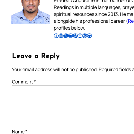
Pradeep Augustine is the founder of C
Readings in multiple languages, praye
spiritual resources since 2013. He ma
alongside his professional career (
Re
profiles below.
Follow Pradeep on Facebook
Follow Pradeep on Instagram
Follow Pradeep on X
Follow Pradeep on LinkedIn
Follow Pradeep on Pinterest
Subscribe to Pradeep’s Youtube Channel
Follow Pradeep on WordPress
Follow Pradeep on GitHub
Leave a Reply
Your email address will not be published.
Required fields
Comment
*
Name
*