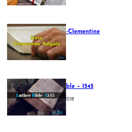
The Sixto-Clementine
Vulgate
July 12, 2025
Luther Bible – 1545
October 17, 2018