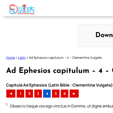
Skip
to
content
Down
Home
»
Latin
»
Ad Ephesios capitulum – 4 – Clementine Vulgate
Ad Ephesios capitulum – 4 –
Capitula Ad Ephesios (Latin Bible : Clementine Vulgate)
◄
1
2
3
4
5
6
►
1
Obsecro itaque vos ego vinctus in Domino, ut digne ambule