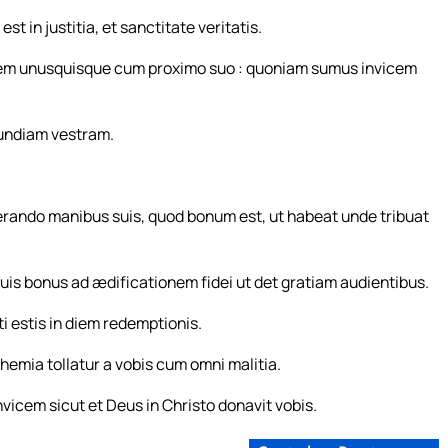
in justitia, et sanctitate veritatis.
em unusquisque cum proximo suo : quoniam sumus invicem
acundiam vestram.
perando manibus suis, quod bonum est, ut habeat unde tribuat
uis bonus ad ædificationem fidei ut det gratiam audientibus.
ti estis in diem redemptionis.
phemia tollatur a vobis cum omni malitia.
vicem sicut et Deus in Christo donavit vobis.