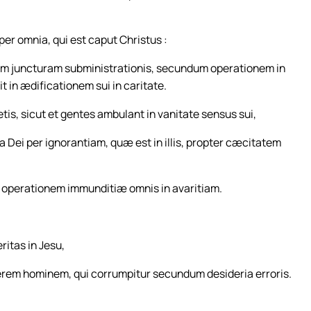
per omnia, qui est caput Christus :
 juncturam subministrationis, secundum operationem in
in ædificationem sui in caritate.
etis, sicut et gentes ambulant in vanitate sensus sui,
a Dei per ignorantiam, quæ est in illis, propter cæcitatem
n operationem immunditiæ omnis in avaritiam.
eritas in Jesu,
em hominem, qui corrumpitur secundum desideria erroris.