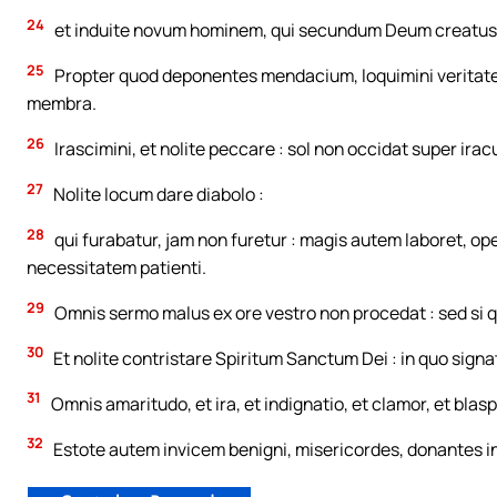
24
et induite novum hominem, qui secundum Deum creatus est 
25
Propter quod deponentes mendacium, loquimini veritat
membra.
26
Irascimini, et nolite peccare : sol non occidat super ir
27
Nolite locum dare diabolo :
28
qui furabatur, jam non furetur : magis autem laboret, o
necessitatem patienti.
29
Omnis sermo malus ex ore vestro non procedat : sed si q
30
Et nolite contristare Spiritum Sanctum Dei : in quo signa
31
Omnis amaritudo, et ira, et indignatio, et clamor, et blas
32
Estote autem invicem benigni, misericordes, donantes in