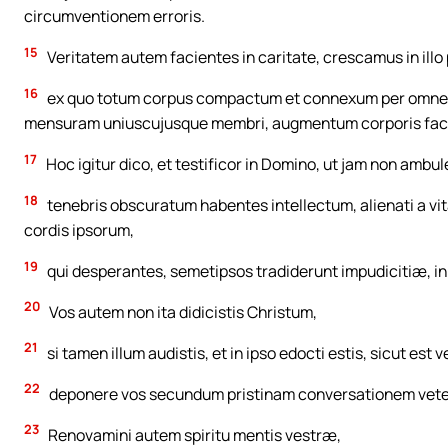
circumventionem erroris.
15
Veritatem autem facientes in caritate, crescamus in illo 
16
ex quo totum corpus compactum et connexum per omnem
mensuram uniuscujusque membri, augmentum corporis facit 
17
Hoc igitur dico, et testificor in Domino, ut jam non ambul
18
tenebris obscuratum habentes intellectum, alienati a vit
cordis ipsorum,
19
qui desperantes, semetipsos tradiderunt impudicitiæ, i
20
Vos autem non ita didicistis Christum,
21
si tamen illum audistis, et in ipso edocti estis, sicut est v
22
deponere vos secundum pristinam conversationem veter
23
Renovamini autem spiritu mentis vestræ,