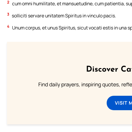
2
cum omni humilitate, et mansuetudine, cum patientia, sup
3
solliciti servare unitatem Spiritus in vinculo pacis.
4
Unum corpus, et unus Spiritus, sicut vocati estis in una s
Discover Ca
Find daily prayers, inspiring quotes, ref
VISIT 