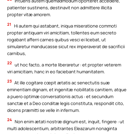
Intuens autem quemadmodum oporteret accedere,
patienter sustinens, destinavit non admittere illicita
propter vitæ amorem.
21
Hi autem qui astabant, iniqua miseratione commoti
propter antiquam viri amicitiam, tollentes eum secreto
rogabant afferri carnes quibus vesci ei licebat, ut
simularetur manducasse sicut rex imperaverat de sacrificii
carnibus,
22
ut hoc facto, a morte liberaretur : et propter veterem
viri amicitiam, hanc in eo faciebant humanitatem.
23
At ille cogitare cœpit ætatis ac senectutis suæ
eminentiam dignam, et ingenitæ nobilitatis canitiem, atque
a puero optimæ conversationis actus : et secundum
sanctæ et a Deo conditæ legis constituta, respondit cito,
dicens præmitti se velle in infernum.
24
Non enim ætati nostræ dignum est, inquit, fingere : ut
multi adolescentium, arbitrantes Eleazarum nonaginta