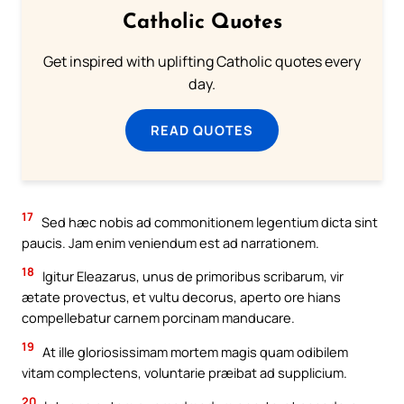
Catholic Quotes
Get inspired with uplifting Catholic quotes every
day.
READ QUOTES
17
Sed hæc nobis ad commonitionem legentium dicta sint
paucis. Jam enim veniendum est ad narrationem.
18
Igitur Eleazarus, unus de primoribus scribarum, vir
ætate provectus, et vultu decorus, aperto ore hians
compellebatur carnem porcinam manducare.
19
At ille gloriosissimam mortem magis quam odibilem
vitam complectens, voluntarie præibat ad supplicium.
20