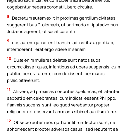
regis ad sacrificia : et cum Liberi sacra celebrarentur,
cogebantur hedera coronati Libero circuire.
8
Decretum autem exiit in proximas gentilium civitates,
suggerentibus Ptolemæis, ut pari modo et ipsi adversus
Judæos agerent, ut sacrificarent :
9
eos autem qui nollent transire ad instituta gentium,
interficerent : erat ergo videre miseriam.
10
Duæ enim mulieres delatæ sunt natos suos
circumcidisse : quas, infantibus ad ubera suspensis, cum
publice per civitatem circumduxissent, per muros
præcipitaverunt.
11
Alii vero, ad proximas coëuntes speluncas, et latenter
sabbati diem celebrantes, cum indicati essent Philippo,
flammis succensi sunt, eo quod verebantur propter
religionem et observantiam manu sibimet auxilium ferre.
12
Obsecro autem eos qui hunc librum lecturi sunt, ne
abhorrescant propter adversos casus : sed reputent ea