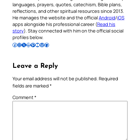
languages, prayers, quotes, catechism, Bible plans,
reflections, and other spiritual resources since 2013.
He manages the website and the official
Android
/
iOS
apps alongside his professional career (
Read his
story
). Stay connected with him on the official social
profiles below.
Follow Pradeep on Facebook
Follow Pradeep on Instagram
Follow Pradeep on X
Follow Pradeep on LinkedIn
Follow Pradeep on Pinterest
Subscribe to Pradeep’s Youtube Channel
Follow Pradeep on WordPress
Follow Pradeep on GitHub
Leave a Reply
Your email address will not be published.
Required
fields are marked
*
Comment
*