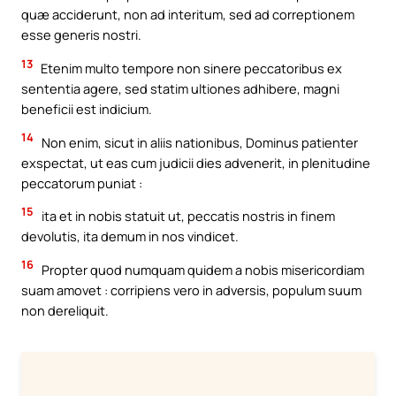
quæ acciderunt, non ad interitum, sed ad correptionem
esse generis nostri.
13
Etenim multo tempore non sinere peccatoribus ex
sententia agere, sed statim ultiones adhibere, magni
beneficii est indicium.
14
Non enim, sicut in aliis nationibus, Dominus patienter
exspectat, ut eas cum judicii dies advenerit, in plenitudine
peccatorum puniat :
15
ita et in nobis statuit ut, peccatis nostris in finem
devolutis, ita demum in nos vindicet.
16
Propter quod numquam quidem a nobis misericordiam
suam amovet : corripiens vero in adversis, populum suum
non dereliquit.