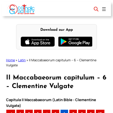
Skip
to
content
Download our App
Home
»
Latin
»
II Maccabaeorum capitulum – 6 – Clementine
Vulgate
II Maccabaeorum capitulum – 6
– Clementine Vulgate
Capitula II Maccabaeorum (Latin Bible : Clementine
Vulgate)