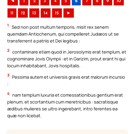
◄
1
2
3
4
5
6
7
8
9
10
11
12
13
14
15
►
1
Sed non post multum temporis, misit rex senem
quemdam Antiochenum, qui compelleret Judæos ut se
transferrent a patriis et Dei legibus :
2
contaminare etiam quod in Jerosolymis erat templum, et
cognominare Jovis Olympii : et in Garizim, prout erant hi qui
locum inhabitabant, Jovis hospitalis.
3
Pessima autem et universis gravis erat malorum incursio
:
4
nam templum luxuria et comessationibus gentium erat
plenum, et scortantium cum meretricibus : sacratisque
ædibus mulieres se ultro ingerebant, intro ferentes ea
quæ non licebat.