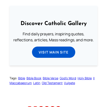
Discover Catholic Gallery
Find daily prayers, inspiring quotes,
reflections, articles, Mass readings, and more.
VISIT MAIN SITE
Tags:
Bible
Bible Book
Bible Verse
God’s Word
Holy Bible
II
Maccabaeorum
Latin
Old Testament
Vulgate