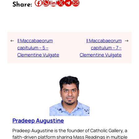
Share this article on Facebook
Share this article on WhatsApp
Share this article on LinkedIn
Share this article on X
Share this article on Telegram
Email this Article
Share:
←
II Maccabaeorum
II Maccabaeorum
→
capitulum – 5 –
capitulum – 7 –
Clementine Vulgate
Clementine Vulgate
Pradeep Augustine
Pradeep Augustine is the founder of Catholic Gallery, a
faith-driven platform sharing Mass Readings in multiple