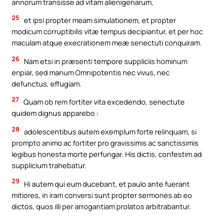
annorum transisse ad vitam alienigenarum,
25
et ipsi propter meam simulationem, et propter
modicum corruptibilis vitæ tempus decipiantur, et per hoc
maculam atque execrationem meæ senectuti conquiram.
26
Nam etsi in præsenti tempore suppliciis hominum
eripiar, sed manum Omnipotentis nec vivus, nec
defunctus, effugiam.
27
Quam ob rem fortiter vita excedendo, senectute
quidem dignus apparebo :
28
adolescentibus autem exemplum forte relinquam, si
prompto animo ac fortiter pro gravissimis ac sanctissimis
legibus honesta morte perfungar. His dictis, confestim ad
supplicium trahebatur.
29
Hi autem qui eum ducebant, et paulo ante fuerant
mitiores, in iram conversi sunt propter sermones ab eo
dictos, quos illi per arrogantiam prolatos arbitrabantur.