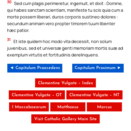
30
Sed cum plagis perimeretur, ingemuit, et dixit : Domine,
qui habes sanctam scientiam, manifeste tu scis quia cum a
morte possem liberari, duros corporis sustineo dolores :
secundum animam vero propter timorem tuum libenter
hæc patior.
31
Et iste quidem hoc modo vita decessit, non solum
juvenibus, sed et universæ genti memoriam mortis suæ ad
exemplum virtutis et fortitudinis derelinquens.
◄ Capitulum Praecedens
Capitulum Proximum ►
Clementine Vulgate – Index
Clementine Vulgate – OT
Clementine Vulgate – NT
I Maccabaeorum
Matthaeus
Marcus
Visit Catholic Gallery Main Site