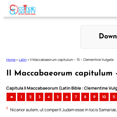
Skip
to
content
Down
Home
»
Latin
»
II Maccabaeorum capitulum – 15 – Clementine Vulgate
II Maccabaeorum capitulum –
Capitula II Maccabaeorum (Latin Bible : Clementine Vul
◄
1
2
3
4
5
6
7
8
9
10
11
1
Nicanor autem, ut comperit Judam esse in locis Samariæ,