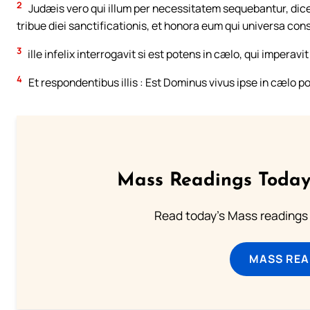
2
Judæis vero qui illum per necessitatem sequebantur, dicen
tribue diei sanctificationis, et honora eum qui universa cons
3
ille infelix interrogavit si est potens in cælo, qui imperav
4
Et respondentibus illis : Est Dominus vivus ipse in cælo po
Mass Readings Today
Read today's Mass readings 
MASS REA