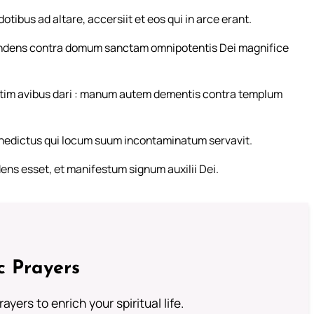
ibus ad altare, accersiit et eos qui in arce erant.
tendens contra domum sanctam omnipotentis Dei magnifice
atim avibus dari : manum autem dementis contra templum
nedictus qui locum suum incontaminatum servavit.
ns esset, et manifestum signum auxilii Dei.
c Prayers
ayers to enrich your spiritual life.