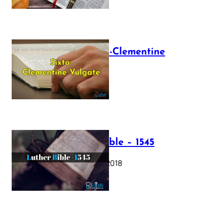
The Sixto-Clementine
Vulgate
July 12, 2025
Luther Bible – 1545
October 17, 2018