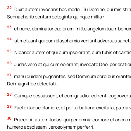
22
Dixit autem invocans hoc modo : Tu Domine, qui misisti a
Sennacherib centum octoginta quinque millia :
23
et nunc, dominator cælorum, mitte angelum tuum bonum a
24
ut metuant qui cum blasphemia veniunt adversus sanctum
25
Nicanor autem et qui cum ipso erant, cum tubis et cant
26
Judas vero et qui cum eo erant, invocato Deo, per oratio
27
manu quidem pugnantes, sed Dominum cordibus orantes, 
Dei magnifice delectati.
28
Cumque cessassent, et cum gaudio redirent, cognoverun
29
Facto itaque clamore, et perturbatione excitata, patr
30
Præcepit autem Judas, qui per omnia corpore et animo m
humero abscissam, Jerosolymam perferri.