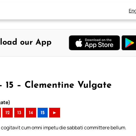
Eng
load our App
 15 – Clementine Vulgate
gate)
12
13
14
15
►
 cogitavit cum omni impetu die sabbati committere bellum.