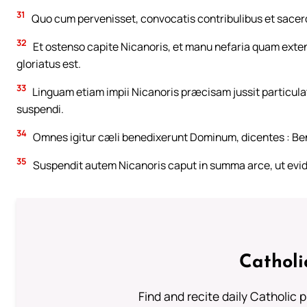
31
Quo cum pervenisset, convocatis contribulibus et sacerdot
32
Et ostenso capite Nicanoris, et manu nefaria quam ex
gloriatus est.
33
Linguam etiam impii Nicanoris præcisam jussit particul
suspendi.
34
Omnes igitur cæli benedixerunt Dominum, dicentes : Be
35
Suspendit autem Nicanoris caput in summa arce, ut evide
Catholi
Find and recite daily Catholic pr