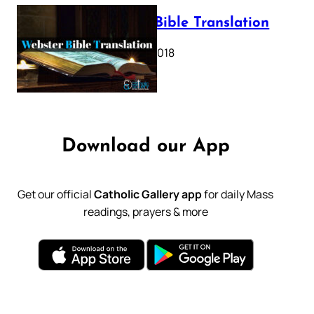
Webster Bible Translation
October 11, 2018
Download our App
Get our official
Catholic Gallery app
for daily Mass
readings, prayers & more