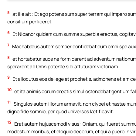
5
at ille ait : Et ego potens sum super terram qui impero sum
consilium perficeret.
6
Et Nicanor quidem cum summa superbia erectus, cogita
7
Machabæus autem semper confidebat cum omni spe auxili
8
et hortabatur suos ne formidarent ad adventum nationum, 
sperarent ab Omnipotente sibi affuturam victoriam.
9
Et allocutus eos de lege et prophetis, admonens etiam ce
10
et ita animis eorum erectis simul ostendebat gentium f
11
Singulos autem illorum armavit, non clypei et hastæ mun
digno fide somnio, per quod universos lætificavit.
12
Erat autem hujuscemodi visus : Oniam, qui fuerat summ
modestum moribus, et eloquio decorum, et qui a puero in vi