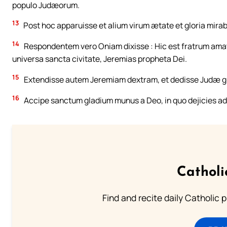
populo Judæorum.
13
Post hoc apparuisse et alium virum ætate et gloria mirabi
14
Respondentem vero Oniam dixisse : Hic est fratrum amator,
universa sancta civitate, Jeremias propheta Dei.
15
Extendisse autem Jeremiam dextram, et dedisse Judæ g
16
Accipe sanctum gladium munus a Deo, in quo dejicies adv
Catholi
Find and recite daily Catholic pr