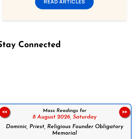
READ ARTICLES
Stay Connected
on Facebook
Follow us on Instagram
Follow us on X
Subscribe to our YouTube Channel
Follow us on WhatsApp
Mass Readings for
<<
>>
8 August 2026,
Saturday
Dominic, Priest, Religious Founder Obligatory
Memorial