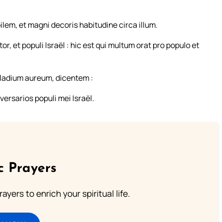
lem, et magni decoris habitudine circa illum.
 et populi Israël : hic est qui multum orat pro populo et
ladium aureum, dicentem :
ersarios populi mei Israël.
c Prayers
ayers to enrich your spiritual life.