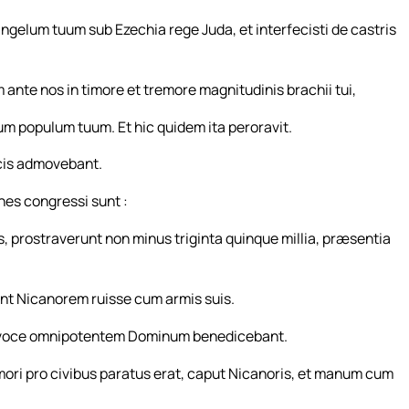
ngelum tuum sub Ezechia rege Juda, et interfecisti de castris
nte nos in timore et tremore magnitudinis brachii tui,
 populum tuum. Et hic quidem ita peroravit.
icis admovebant.
nes congressi sunt :
prostraverunt non minus triginta quinque millia, præsentia
t Nicanorem ruisse cum armis suis.
ia voce omnipotentem Dominum benedicebant.
ori pro civibus paratus erat, caput Nicanoris, et manum cum