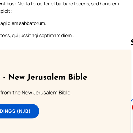
tibus : Ne ita ferociter et barbare feceris, sed honorem
picit :
it agi diem sabbatorum.
tens, qui jussit agi septimam diem :
Follow us 
 - New Jerusalem Bible
from the New Jerusalem Bible.
DINGS (NJB)