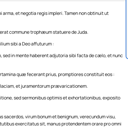
i arma, et negotia regis impleri. Tamen non obtinuit ut
verat commune trophæum statuere de Juda.
um sibi a Deo affuturum :
sed in mente haberent adjutoria sibi facta de cælo, et nunc
rtamina quæ fecerant prius, promptiores constituit eos :
allaciam, et juramentorum prævaricationem.
itione, sed sermonibus optimis et exhortationibus, exposito
us sacerdos, virum bonum et benignum, verecundum visu,
rtutibus exercitatus sit, manus protendentem orare pro omni