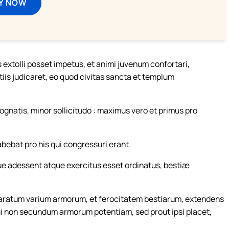
Y NOW
extolli posset impetus, et animi juvenum confortari,
otiis judicaret, eo quod civitas sancta et templum
 cognatis, minor sollicitudo : maximus vero et primus pro
abebat pro his qui congressuri erant.
e adessent atque exercitus esset ordinatus, bestiæ
ratum varium armorum, et ferocitatem bestiarum, extendens
i non secundum armorum potentiam, sed prout ipsi placet,