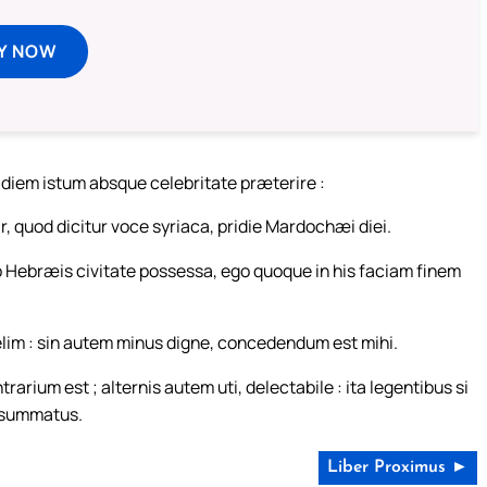
Y NOW
diem istum absque celebritate præterire :
 quod dicitur voce syriaca, pridie Mardochæi diei.
ab Hebræis civitate possessa, ego quoque in his faciam finem
velim : sin autem minus digne, concedendum est mihi.
rium est ; alternis autem uti, delectabile : ita legentibus si
onsummatus.
Liber Proximus ►