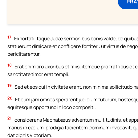
PRA
17
Exhortati itaque Judæ sermonibus bonis valde, de quibus 
statuerunt dimicare et confligere fortiter : ut virtus de neg
periclitarentur.
18
Erat enim pro uxoribus et filiis, itemque pro fratribus et
sanctitate timor erat templi.
19
Sed et eos qui in civitate erant, non minima sollicitudo h
20
Et cum jam omnes sperarent judicium futurum, hostesqu
equitesque opportuno in loco compositi,
21
considerans Machabæus adventum multitudinis, et appa
manus in cælum, prodigia facientem Dominum invocavit, qu
dat dignis victoriam.