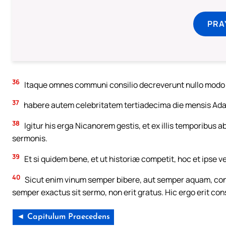
PRA
36
Itaque omnes communi consilio decreverunt nullo modo 
37
habere autem celebritatem tertiadecima die mensis Adar,
38
Igitur his erga Nicanorem gestis, et ex illis temporibus 
sermonis.
39
Et si quidem bene, et ut historiæ competit, hoc et ipse 
40
Sicut enim vinum semper bibere, aut semper aquam, contra
semper exactus sit sermo, non erit gratus. Hic ergo erit c
◄ Capitulum Praecedens