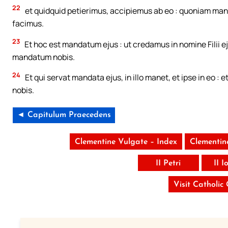
22
et quidquid petierimus, accipiemus ab eo : quoniam man
facimus.
23
Et hoc est mandatum ejus : ut credamus in nomine Filii eju
mandatum nobis.
24
Et qui servat mandata ejus, in illo manet, et ipse in eo :
nobis.
◄ Capitulum Praecedens
Clementine Vulgate – Index
Clementin
II Petri
II 
Visit Catholic