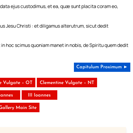
data ejus custodimus, et ea, quæ sunt placita coram eo,
s Jesu Christi : et diligamus alterutrum, sicut dedit
 et in hoc scimus quoniam manet in nobis, de Spiritu quem dedit
Capitulum Proximum ►
e Vulgate – OT
Clementine Vulgate – NT
Ioannes
III Ioannes
 Gallery Main Site