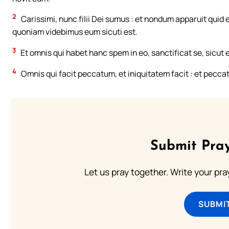
2
Carissimi, nunc filii Dei sumus : et nondum apparuit quid
quoniam videbimus eum sicuti est.
3
Et omnis qui habet hanc spem in eo, sanctificat se, sicut et
4
Omnis qui facit peccatum, et iniquitatem facit : et peccat
Submit Pray
Let us pray together. Write your pr
SUBMI