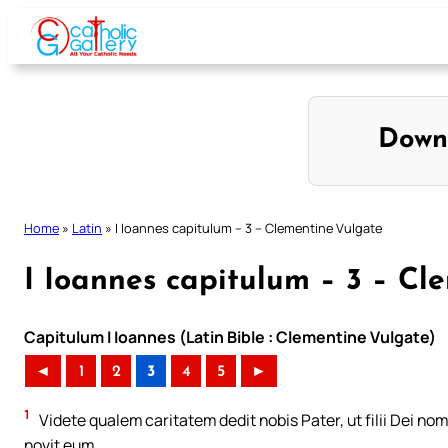
Skip
to
content
Down
Home
»
Latin
»
I Ioannes capitulum – 3 – Clementine Vulgate
I Ioannes capitulum – 3 – Cl
Capitulum I Ioannes (Latin Bible : Clementine Vulgate)
◄
1
2
3
4
5
►
1
Videte qualem caritatem dedit nobis Pater, ut filii Dei n
novit eum.