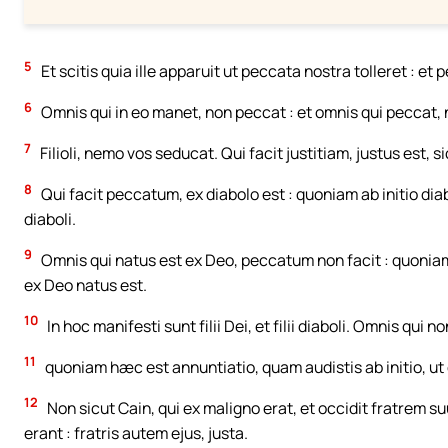
5
Et scitis quia ille apparuit ut peccata nostra tolleret : et
6
Omnis qui in eo manet, non peccat : et omnis qui peccat, 
7
Filioli, nemo vos seducat. Qui facit justitiam, justus est, sic
8
Qui facit peccatum, ex diabolo est : quoniam ab initio diab
diaboli.
9
Omnis qui natus est ex Deo, peccatum non facit : quonia
ex Deo natus est.
10
In hoc manifesti sunt filii Dei, et filii diaboli. Omnis qui 
11
quoniam hæc est annuntiatio, quam audistis ab initio, ut d
12
Non sicut Cain, qui ex maligno erat, et occidit fratrem 
erant : fratris autem ejus, justa.