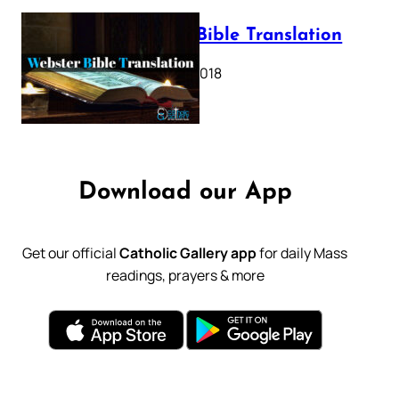
Webster Bible Translation
October 11, 2018
Download our App
Get our official
Catholic Gallery app
for daily Mass
readings, prayers & more