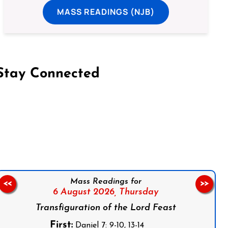
MASS READINGS (NJB)
Stay Connected
on Facebook
Follow us on Instagram
Follow us on X
Subscribe to our YouTube Channel
Follow us on WhatsApp
Mass Readings for
<<
>>
6 August 2026,
Thursday
Transfiguration of the Lord Feast
First:
Daniel 7: 9-10, 13-14