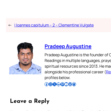
←
I Ioannes capitulum – 2 – Clementine Vulgate
Pradeep Augustine
Pradeep Augustine is the founder of C
Readings in multiple languages, praye
spiritual resources since 2013. He ma
alongside his professional career (
Re
profiles below.
Follow Pradeep on Facebook
Follow Pradeep on Instagram
Follow Pradeep on X
Follow Pradeep on LinkedIn
Follow Pradeep on Pinterest
Subscribe to Pradeep’s Youtube Channel
Follow Pradeep on WordPress
Follow Pradeep on GitHub
Leave a Reply