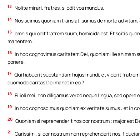
13
Nolite mirari, fratres, si odit vos mundus.
14
Nos scimus quoniam translati sumus de morte ad vitam, qu
15
omnis qui odit fratrem suum, homicida est. Et scitis q
manentem.
16
In hoc cognovimus caritatem Dei, quoniam ille animam su
ponere.
17
Qui habuerit substantiam hujus mundi, et viderit fratrem
quomodo caritas Dei manet in eo ?
18
Filioli mei, non diligamus verbo neque lingua, sed opere et
19
in hoc cognoscimus quoniam ex veritate sumus : et in c
20
Quoniam si reprehenderit nos cor nostrum : major est De
21
Carissimi, si cor nostrum non reprehenderit nos, fiduc