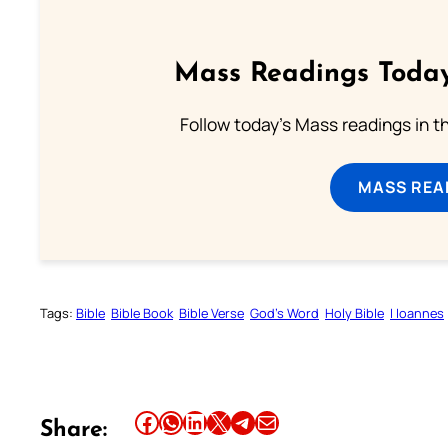
Mass Readings Today
Follow today's Mass readings in t
MASS REA
Tags:
Bible
Bible Book
Bible Verse
God’s Word
Holy Bible
I Ioannes
Share this article on Facebook
Share this article on WhatsApp
Share this article on LinkedIn
Share this article on X
Share this article on Telegram
Email this Article
Share: