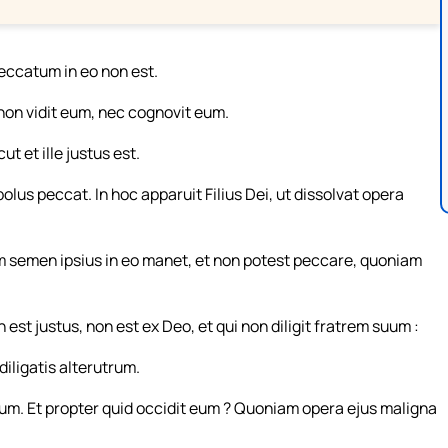
 peccatum in eo non est.
non vidit eum, nec cognovit eum.
ut et ille justus est.
olus peccat. In hoc apparuit Filius Dei, ut dissolvat opera
m semen ipsius in eo manet, et non potest peccare, quoniam
non est justus, non est ex Deo, et qui non diligit fratrem suum :
iligatis alterutrum.
suum. Et propter quid occidit eum ? Quoniam opera ejus maligna