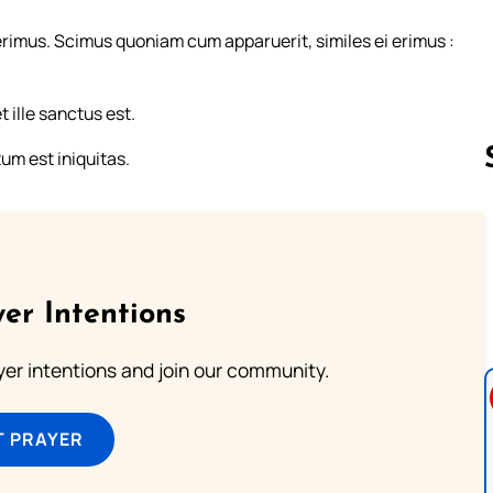
 erimus. Scimus quoniam cum apparuerit, similes ei erimus :
 ille sanctus est.
um est iniquitas.
Follow us 
er Intentions
ayer intentions and join our community.
T PRAYER