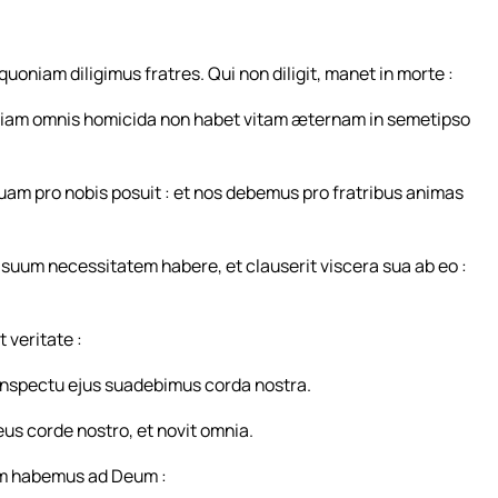
oniam diligimus fratres. Qui non diligit, manet in morte :
uoniam omnis homicida non habet vitam æternam in semetipso
am pro nobis posuit : et nos debemus pro fratribus animas
 suum necessitatem habere, et clauserit viscera sua ab eo :
 veritate :
onspectu ejus suadebimus corda nostra.
us corde nostro, et novit omnia.
iam habemus ad Deum :