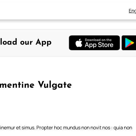
Eng
load our App
ementine Vulgate
ominemur et simus. Propter hoc mundus non novit nos : quia non