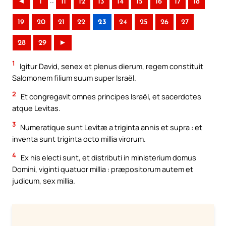
..
◄
1
11
12
13
14
15
16
17
18
19
20
21
22
23
24
25
26
27
28
29
►
1
Igitur David, senex et plenus dierum, regem constituit
Salomonem filium suum super Israël.
2
Et congregavit omnes principes Israël, et sacerdotes
atque Levitas.
3
Numeratique sunt Levitæ a triginta annis et supra : et
inventa sunt triginta octo millia virorum.
4
Ex his electi sunt, et distributi in ministerium domus
Domini, viginti quatuor millia : præpositorum autem et
judicum, sex millia.