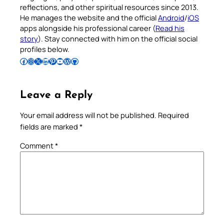
reflections, and other spiritual resources since 2013.
He manages the website and the official
Android
/
iOS
apps alongside his professional career (
Read his
story
). Stay connected with him on the official social
profiles below.
Follow Pradeep on Facebook
Follow Pradeep on Instagram
Follow Pradeep on X
Follow Pradeep on LinkedIn
Follow Pradeep on Pinterest
Subscribe to Pradeep’s Youtube Channel
Follow Pradeep on WordPress
Follow Pradeep on GitHub
Leave a Reply
Your email address will not be published.
Required
fields are marked
*
Comment
*