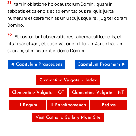
31
tam in oblatione holocaustorum Domini, quam in
sabbatis et calendis et solemnitatibus reliquis juxta
numerum et cæremonias uniuscujusque rei, jugiter coram
Domino.
32
Et custodiant observationes tabernaculi fœderis, et
ritum sanctuarii, et observationem filiorum Aaron fratrum
suorum, ut ministrent in domo Domini.
◄ Capitulum Praecedens
Capitulum Proximum ►
Clementine Vulgate – Index
Clementine Vulgate – OT
Clementine Vulgate – NT
II Regum
II Paralipomenon
Esdras
Visit Catholic Gallery Main Site