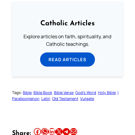
Catholic Articles
Explore articles on faith, spirituality, and
Catholic teachings.
READ ARTICLES
Tags:
Bible
Bible Book
Bible Verse
God’s Word
Holy Bible
I
Paralipomenon
Latin
Old Testament
Vulgate
Share this article on Facebook
Share this article on WhatsApp
Share this article on LinkedIn
Share this article on X
Share this article on Telegram
Email this Article
Share: