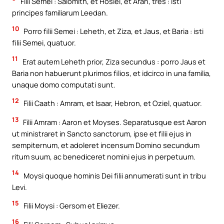
Filii Semei : Salomith, et Hosiel, et Aran, tres : isti
principes familiarum Leedan.
10
Porro filii Semei : Leheth, et Ziza, et Jaus, et Baria : isti
filii Semei, quatuor.
11
Erat autem Leheth prior, Ziza secundus : porro Jaus et
Baria non habuerunt plurimos filios, et idcirco in una familia,
unaque domo computati sunt.
12
Filii Caath : Amram, et Isaar, Hebron, et Oziel, quatuor.
13
Filii Amram : Aaron et Moyses. Separatusque est Aaron
ut ministraret in Sancto sanctorum, ipse et filii ejus in
sempiternum, et adoleret incensum Domino secundum
ritum suum, ac benediceret nomini ejus in perpetuum.
14
Moysi quoque hominis Dei filii annumerati sunt in tribu
Levi.
15
Filii Moysi : Gersom et Eliezer.
16