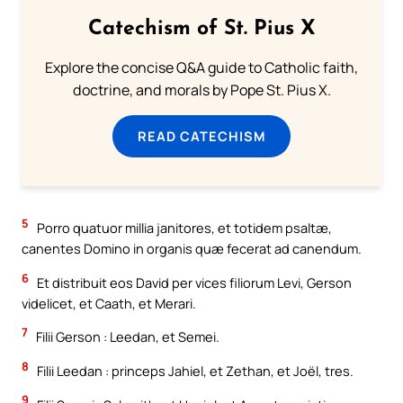
Catechism of St. Pius X
Explore the concise Q&A guide to Catholic faith,
doctrine, and morals by Pope St. Pius X.
READ CATECHISM
5
Porro quatuor millia janitores, et totidem psaltæ,
canentes Domino in organis quæ fecerat ad canendum.
6
Et distribuit eos David per vices filiorum Levi, Gerson
videlicet, et Caath, et Merari.
7
Filii Gerson : Leedan, et Semei.
8
Filii Leedan : princeps Jahiel, et Zethan, et Joël, tres.
9