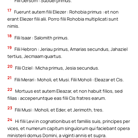
Filii Gersom : Subuel primus.
17
Fuerunt autem filii Eliezer : Rohobia primus : et non
erant Eliezer filii alii. Porro filii Rohobia multiplicati sunt
nimis.
18
Filii Isaar : Salomith primus.
19
Filii Hebron : Jeriau primus, Amarias secundus, Jahaziel
tertius, Jecmaam quartus.
20
Filii Oziel : Micha primus, Jesia secundus.
21
Filii Merari : Moholi, et Musi. Filii Moholi : Eleazar et Cis.
22
Mortuus est autem Eleazar, et non habuit filios, sed
filias : acceperuntque eas filii Cis fratres earum.
23
Filii Musi : Moholi, et Eder, et Jerimoth, tres.
24
Hi filii Levi in cognationibus et familiis suis, principes per
vices, et numerum capitum singulorum qui faciebant opera
ministerii domus Domini, a viginti annis et supra.