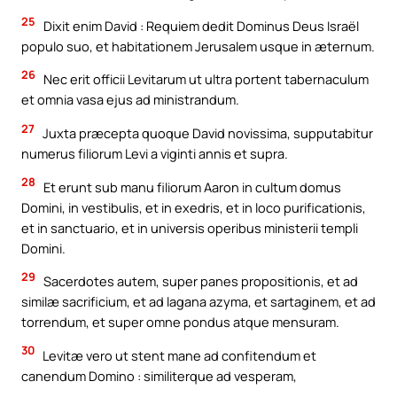
25
Dixit enim David : Requiem dedit Dominus Deus Israël
populo suo, et habitationem Jerusalem usque in æternum.
26
Nec erit officii Levitarum ut ultra portent tabernaculum
et omnia vasa ejus ad ministrandum.
27
Juxta præcepta quoque David novissima, supputabitur
numerus filiorum Levi a viginti annis et supra.
28
Et erunt sub manu filiorum Aaron in cultum domus
Domini, in vestibulis, et in exedris, et in loco purificationis,
et in sanctuario, et in universis operibus ministerii templi
Domini.
29
Sacerdotes autem, super panes propositionis, et ad
similæ sacrificium, et ad lagana azyma, et sartaginem, et ad
torrendum, et super omne pondus atque mensuram.
30
Levitæ vero ut stent mane ad confitendum et
canendum Domino : similiterque ad vesperam,