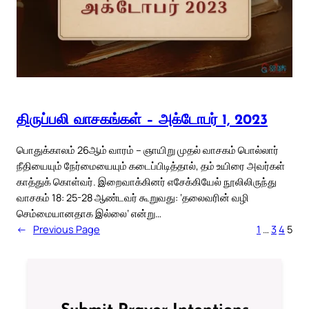
திருப்பலி வாசகங்கள் – அக்டோபர் 1, 2023
பொதுக்காலம் 26ஆம் வாரம் – ஞாயிறு முதல் வாசகம் பொல்லார்
நீதியையும் நேர்மையையும் கடைப்பிடித்தால், தம் உயிரை அவர்கள்
காத்துக் கொள்வர். இறைவாக்கினர் எசேக்கியேல் நூலிலிருந்து
வாசகம் 18: 25-28 ஆண்டவர் கூறுவது: ‘தலைவரின் வழி
செம்மையானதாக இல்லை’ என்று…
←
Previous Page
1
…
3
4
5