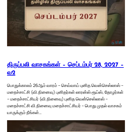
திருப்பலி வாசகங்கள் – செப்டம்பர் 28, 2027 –
வ2
பொதுக்காலம் 26ஆம் வாரம் – செவ்வாய் புனித வென்செஸ்லாஸ் –
மறைச்சாட்சி (வி.நினைவு) புனிதர்கள் லாரன்ஸ் ரூய்ஸ், தோழர்கள்
– மறைச்சாட்சியர் (வி.நினைவு) புனித வென்செஸ்லாஸ் –
மறைச்சாட்சி வி.நினைவு மறைச்சாட்சியர் – பொது முதல் வாசகம்
யாருக்கும் நீங்கள்…