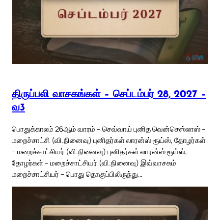
திருப்பலி வாசகங்கள் – செப்டம்பர் 28, 2027 –
வ3
பொதுக்காலம் 26ஆம் வாரம் – செவ்வாய் புனித வென்செஸ்லாஸ் –
மறைச்சாட்சி (வி.நினைவு) புனிதர்கள் லாரன்ஸ் ரூய்ஸ், தோழர்கள்
– மறைச்சாட்சியர் (வி.நினைவு) புனிதர்கள் லாரன்ஸ் ரூய்ஸ்,
தோழர்கள் – மறைச்சாட்சியர் (வி.நினைவு) இவ்வாசகம்
மறைச்சாட்சியர் – பொது தொகுப்பிலிருந்து…