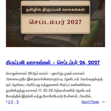
திருப்பலி வாசகங்கள் – செப்டம்பர் 26, 2027
பொதுக்காலம் 26ஆம் வாரம் – ஞாயிறு முதல் வாசகம்
அனைவருமே இறைவாக்கினராகும்படி ஆண்டவர் அவர்களுக்குத்
தம் ஆவியை அளிப்பது எத்துணைச் சிறப்பு! எண்ணிக்கை
நூலிலிருந்து வாசகம் 11: 25-29 அந்நாள்களில் ஆண்டவர்
மேகத்தில் இறங்கி வந்து மோசேயோடு பேசினார்; அவரில்…
1
2
3
…
5
Next Page
→