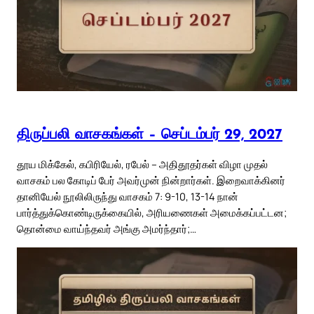
திருப்பலி வாசகங்கள் – செப்டம்பர் 29, 2027
தூய மிக்கேல், கபிரியேல், ரபேல் – அதிதூதர்கள் விழா முதல்
வாசகம் பல கோடிப் பேர் அவர்முன் நின்றார்கள். இறைவாக்கினர்
தானியேல் நூலிலிருந்து வாசகம் 7: 9-10, 13-14 நான்
பார்த்துக்கொண்டிருக்கையில், அரியணைகள் அமைக்கப்பட்டன;
தொன்மை வாய்ந்தவர் அங்கு அமர்ந்தார்;…