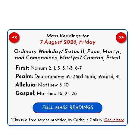
Follow us on Facebook
Follow us on Instagram
Follow us on X
Subscribe to our YouTube Channel
Follow us on WhatsApp
Mass Readings for
<<
>>
7 August 2026,
Friday
Ordinary Weekday/ Sixtus II, Pope, Martyr,
and Companions, Martyrs/ Cajetan, Priest
First:
Nahum 2: 1, 3; 3: 1-3, 6-7
Psalm:
Deuteronomy 32: 35cd-36ab, 39abcd, 41
Alleluia:
Matthew 5: 10
Gospel:
Matthew 16: 24-28
FULL MASS READINGS
*This is a free service provided by Catholic Gallery.
Get it here