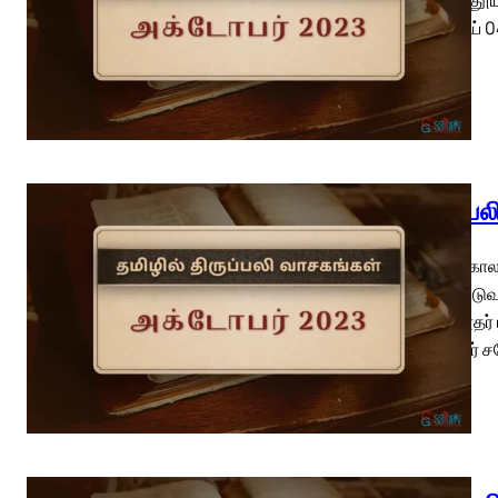
செவ்வாய் 0
திருப்ப
பொதுக்காலம
வெளிப்படுவ
திருத்தூதர்
சகோதரர் சக