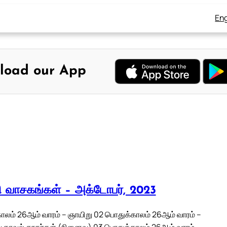
Eng
load our App
லி வாசகங்கள் – அக்டோபர், 2023
ாலம் 26ஆம் வாரம் – ஞாயிறு 02 பொதுக்காலம் 26ஆம் வாரம் –
ய காவல் தூதர்கள் (நினைவு) 03 பொதுக்காலம் 26ஆம் வாரம் –