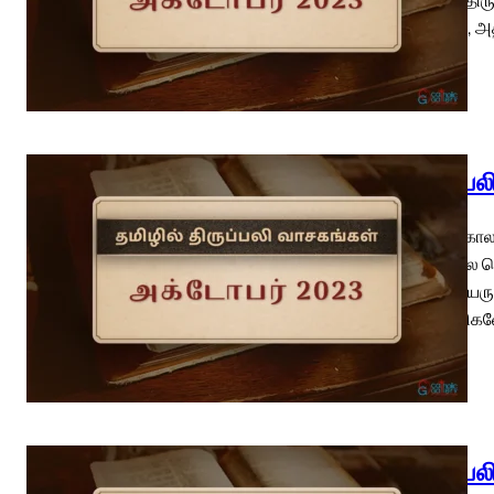
என்னுள், அ
திருப்ப
பொதுக்காலம
விடுதலை பெற
உரோமையருக்
சகோதரிகளே
திருப்ப