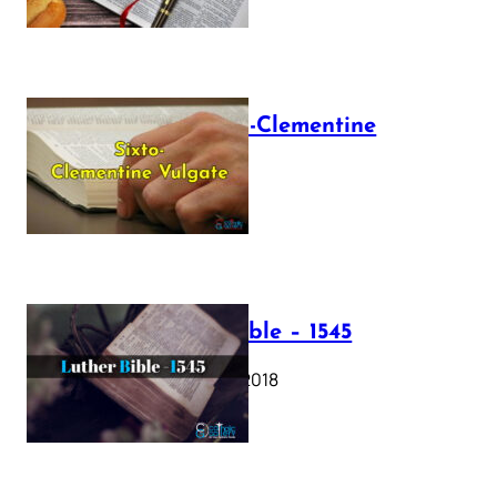
The Sixto-Clementine
Vulgate
July 12, 2025
Luther Bible – 1545
October 17, 2018