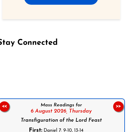
Stay Connected
on Facebook
Follow us on Instagram
Follow us on X
Subscribe to our YouTube Channel
Follow us on WhatsApp
Mass Readings for
<<
>>
6 August 2026,
Thursday
Transfiguration of the Lord Feast
First:
Daniel 7: 9-10, 13-14