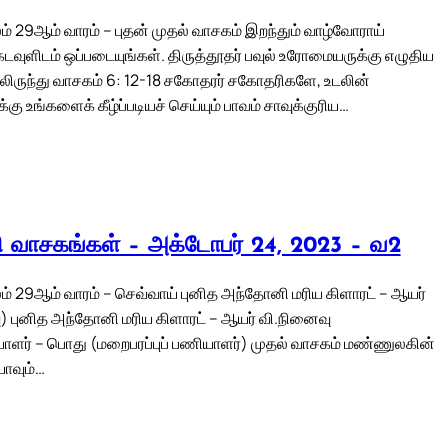
் 29ஆம் வாரம் – புதன் முதல் வாசகம் இறந்தும் வாழ்வோராய்
டவுளிடம் ஒப்படையுங்கள். திருத்தூதர் பவுல் உரோமையருக்கு எழுதிய
ிலிருந்து வாசகம் 6: 12-18 சகோதரர் சகோதரிகளே, உடலின்
ு உங்களைக் கீழ்ப்படியச் செய்யும் பாவம் சாவுக்குரிய…
லி வாசகங்கள் – அக்டோபர் 24, 2023 – வ2
் 29ஆம் வாரம் – செவ்வாய் புனித அந்தோனி மரிய கிளாரட் – ஆயர்
) புனித அந்தோனி மரிய கிளாரட் – ஆயர் வி.நினைவு
ளர் – பொது (மறைபரப்புப் பணியாளர்) முதல் வாசகம் மண்ணுலகின்
ாவும்…