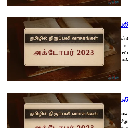
திருப்ப
புனிதர்கள் 
அடித்தளமாக
பவுல் எபேசி
சகோதரிகளே,
திருப்ப
பொதுக்காலம
உடலினின்று 
எழுதிய திர