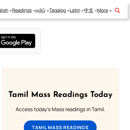
lish
Readings
தமிழ்
Tagalog
Latin
中文
More
Tamil Mass Readings Today
Access today's Mass readings in Tamil.
TAMIL MASS READINGS