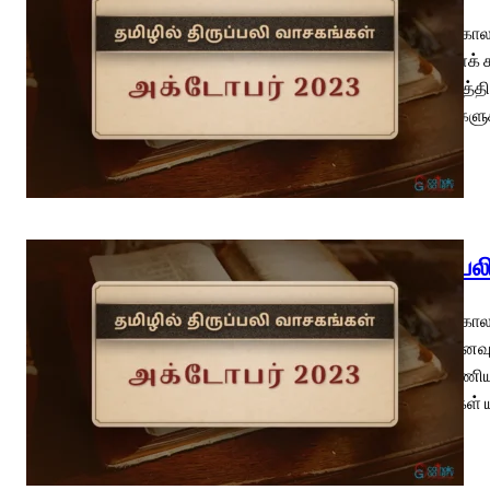
பொதுக்காலம
உங்களைக் க
திருமுகத்த
இச்சைகளுக்க
திருப்ப
பொதுக்காலம
(வி.நினைவு
மறைப்பணியா
எல்லைகள் ய