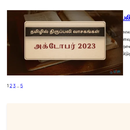
திருப்ப
பொதுக்காலம
(வி.நினைவு
குற்றம் அன
செயல் விடு
1
2
3
…
5