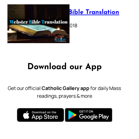
Webster Bible Translation
October 11, 2018
Download our App
Get our official
Catholic Gallery app
for daily Mass
readings, prayers & more