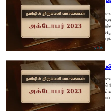
திருப்ப
பொதுக்காலம
பிள்ளைகளுக
“அப்பா, தந
எழுதிய திர
ஊனியல்புக்
திருப்ப
பொதுக்கால
யாருக்கும் 
ஆண்டவர் க
கொடுமைப் ப