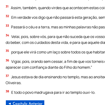
31
Assim, também, quando virdes que acontecem estas coisa
32
Em verdade vos digo que não passará esta geração, sem
33
Passará o céu e a terra, mas as minhas palavras não pas
34
Velai, pois, sobre vós, para que não suceda que os vos
do beber, com os cuidados desta vida, e para que aquele di
35
porque ele virá como um laço sobre todos os que habitam
36
Vigiai, pois, orando sem cessar, a fim de que vos tornei
aparecer com confiança diante do Filho do homem.”
37
Jesus estava de dia ensinando no templo, mas ao anoite
Oliveiras.
38
E todo o povo madrugava para ir ao templo ouvi-lo.
◄ Capítulo Anterior