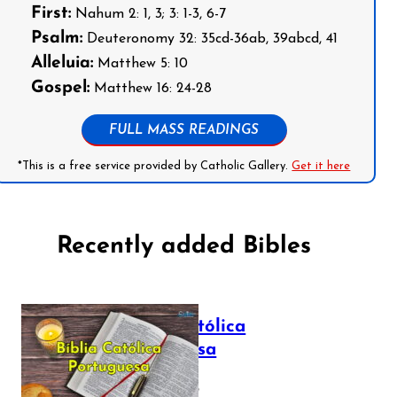
First:
Nahum 2: 1, 3; 3: 1-3, 6-7
Psalm:
Deuteronomy 32: 35cd-36ab, 39abcd, 41
Alleluia:
Matthew 5: 10
Gospel:
Matthew 16: 24-28
FULL MASS READINGS
*This is a free service provided by Catholic Gallery.
Get it here
Recently added Bibles
Bíblia Católica
Portuguesa
July 16, 2025