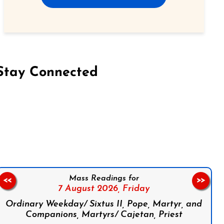
Stay Connected
on Facebook
Follow us on Instagram
Follow us on X
Subscribe to our YouTube Channel
Follow us on WhatsApp
Mass Readings for
<<
>>
7 August 2026,
Friday
Ordinary Weekday/ Sixtus II, Pope, Martyr, and
Companions, Martyrs/ Cajetan, Priest