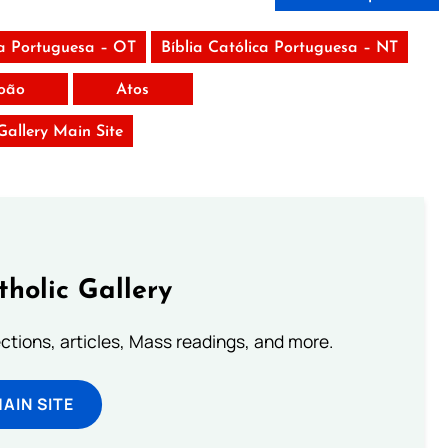
ca Portuguesa – OT
Bíblia Católica Portuguesa – NT
oão
Atos
 Gallery Main Site
tholic Gallery
lections, articles, Mass readings, and more.
MAIN SITE