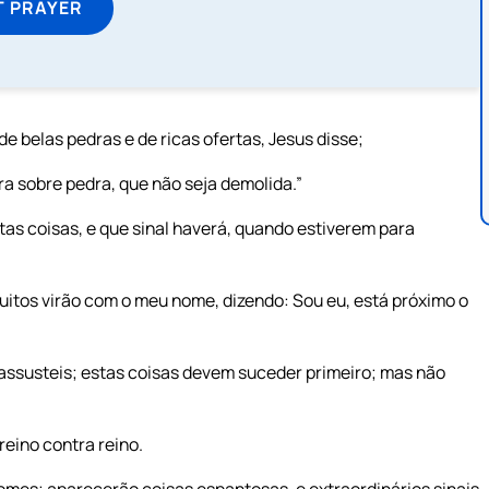
T PRAYER
e belas pedras e de ricas ofertas, Jesus disse;
ra sobre pedra, que não seja demolida.”
s coisas, e que sinal haverá, quando estiverem para
uitos virão com o meu nome, dizendo: Sou eu, está próximo o
 assusteis; estas coisas devem suceder primeiro; mas não
eino contra reino.
omes; aparecerão coisas espantosas, e extraordinários sinais