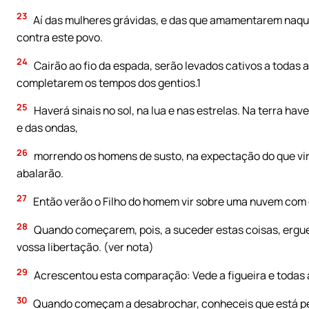
23
Aí das mulheres grávidas, e das que amamentarem naquel
contra este povo.
24
Cairão ao fio da espada, serão levados cativos a todas 
completarem os tempos dos gentios.1
25
Haverá sinais no sol, na lua e nas estrelas. Na terra h
e das ondas,
26
morrendo os homens de susto, na expectação do que vir
abalarão.
27
Então verão o Filho do homem vir sobre uma nuvem com 
28
Quando começarem, pois, a suceder estas coisas, erguei
vossa libertação. (ver nota)
29
Acrescentou esta comparação: Vede a figueira e todas 
30
Quando começam a desabrochar, conheceis que está per