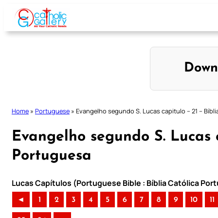
Skip
to
content
Down
Home
»
Portuguese
»
Evangelho segundo S. Lucas capitulo – 21 – Bíbl
Evangelho segundo S. Lucas c
Portuguesa
Lucas Capítulos (Portuguese Bible : Bíblia Católica Po
◄
1
2
3
4
5
6
7
8
9
10
11