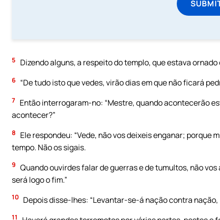
SUBMI
5
Dizendo alguns, a respeito do templo, que estava ornado d
6
“De tudo isto que vedes, virão dias em que não ficará ped
7
Então interrogaram-no: “Mestre, quando acontecerão esta
acontecer?”
8
Ele respondeu: “Vede, não vos deixeis enganar; porque m
tempo. Não os sigais.
9
Quando ouvirdes falar de guerras e de tumultos, não vos
será logo o fim.”
10
Depois disse-lhes: “Levantar-se-á nação contra nação, r
11
Haverá grandes terremotos por várias partes, pestes e f