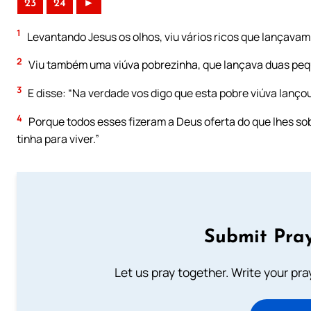
23
24
►
1
Levantando Jesus os olhos, viu vários ricos que lançavam
2
Viu também uma viúva pobrezinha, que lançava duas pe
3
E disse: “Na verdade vos digo que esta pobre viúva lanço
4
Porque todos esses fizeram a Deus oferta do que lhes so
tinha para viver.”
Submit Pray
Let us pray together. Write your pr