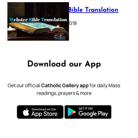
Webster Bible Translation
October 11, 2018
Download our App
Get our official
Catholic Gallery app
for daily Mass
readings, prayers & more