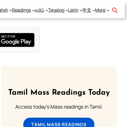
lish
Readings
தமிழ்
Tagalog
Latin
中文
More
Tamil Mass Readings Today
Access today's Mass readings in Tamil.
TAMIL MASS READINGS