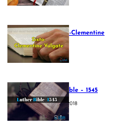
The Sixto-Clementine
Vulgate
July 12, 2025
Luther Bible – 1545
October 17, 2018