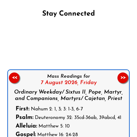
Stay Connected
Follow us on Facebook
Follow us on Instagram
Follow us on X
Subscribe to our YouTube Channel
Follow us on WhatsApp
Mass Readings for
<<
>>
7 August 2026,
Friday
Ordinary Weekday/ Sixtus II, Pope, Martyr,
and Companions, Martyrs/ Cajetan, Priest
First:
Nahum 2: 1, 3; 3: 1-3, 6-7
Psalm:
Deuteronomy 32: 35cd-36ab, 39abcd, 41
Alleluia:
Matthew 5: 10
Gospel:
Matthew 16: 24-28