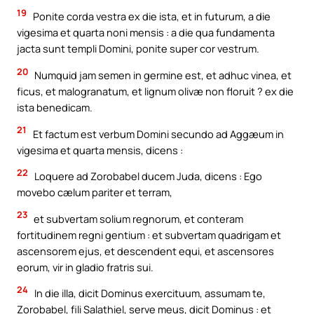
19
Ponite corda vestra ex die ista, et in futurum, a die
vigesima et quarta noni mensis : a die qua fundamenta
jacta sunt templi Domini, ponite super cor vestrum.
20
Numquid jam semen in germine est, et adhuc vinea, et
ficus, et malogranatum, et lignum olivæ non floruit ? ex die
ista benedicam.
21
Et factum est verbum Domini secundo ad Aggæum in
vigesima et quarta mensis, dicens :
22
Loquere ad Zorobabel ducem Juda, dicens : Ego
movebo cælum pariter et terram,
23
et subvertam solium regnorum, et conteram
fortitudinem regni gentium : et subvertam quadrigam et
ascensorem ejus, et descendent equi, et ascensores
eorum, vir in gladio fratris sui.
24
In die illa, dicit Dominus exercituum, assumam te,
Zorobabel, fili Salathiel, serve meus, dicit Dominus : et