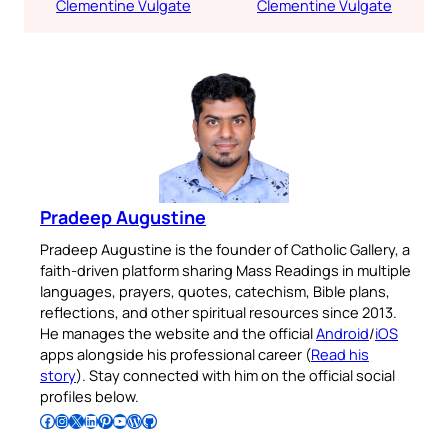
Clementine Vulgate
Clementine Vulgate
Pradeep Augustine
Pradeep Augustine is the founder of Catholic Gallery, a
faith-driven platform sharing Mass Readings in multiple
languages, prayers, quotes, catechism, Bible plans,
reflections, and other spiritual resources since 2013.
He manages the website and the official
Android
/
iOS
apps alongside his professional career (
Read his
story
). Stay connected with him on the official social
profiles below.
Follow Pradeep on Facebook
Follow Pradeep on Instagram
Follow Pradeep on X
Follow Pradeep on LinkedIn
Follow Pradeep on Pinterest
Subscribe to Pradeep’s Youtube Channel
Follow Pradeep on WordPress
Follow Pradeep on GitHub