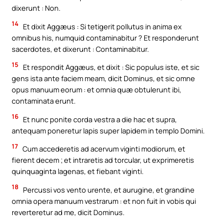
dixerunt : Non.
14
Et dixit Aggæus : Si tetigerit pollutus in anima ex
omnibus his, numquid contaminabitur ? Et responderunt
sacerdotes, et dixerunt : Contaminabitur.
15
Et respondit Aggæus, et dixit : Sic populus iste, et sic
gens ista ante faciem meam, dicit Dominus, et sic omne
opus manuum eorum : et omnia quæ obtulerunt ibi,
contaminata erunt.
16
Et nunc ponite corda vestra a die hac et supra,
antequam poneretur lapis super lapidem in templo Domini.
17
Cum accederetis ad acervum viginti modiorum, et
fierent decem ; et intraretis ad torcular, ut exprimeretis
quinquaginta lagenas, et fiebant viginti.
18
Percussi vos vento urente, et aurugine, et grandine
omnia opera manuum vestrarum : et non fuit in vobis qui
reverteretur ad me, dicit Dominus.