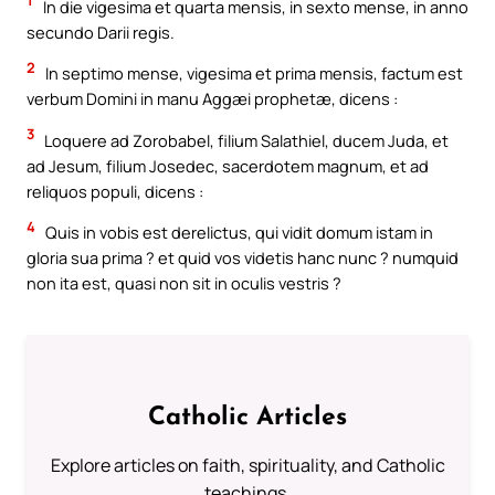
1
In die vigesima et quarta mensis, in sexto mense, in anno
secundo Darii regis.
2
In septimo mense, vigesima et prima mensis, factum est
verbum Domini in manu Aggæi prophetæ, dicens :
3
Loquere ad Zorobabel, filium Salathiel, ducem Juda, et
ad Jesum, filium Josedec, sacerdotem magnum, et ad
reliquos populi, dicens :
4
Quis in vobis est derelictus, qui vidit domum istam in
gloria sua prima ? et quid vos videtis hanc nunc ? numquid
non ita est, quasi non sit in oculis vestris ?
Catholic Articles
Explore articles on faith, spirituality, and Catholic
teachings.