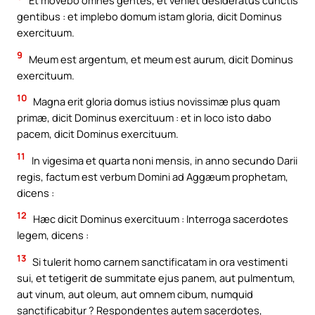
Et movebo omnes gentes, et veniet desideratus cunctis
gentibus : et implebo domum istam gloria, dicit Dominus
exercituum.
9
Meum est argentum, et meum est aurum, dicit Dominus
exercituum.
10
Magna erit gloria domus istius novissimæ plus quam
primæ, dicit Dominus exercituum : et in loco isto dabo
pacem, dicit Dominus exercituum.
11
In vigesima et quarta noni mensis, in anno secundo Darii
regis, factum est verbum Domini ad Aggæum prophetam,
dicens :
12
Hæc dicit Dominus exercituum : Interroga sacerdotes
legem, dicens :
13
Si tulerit homo carnem sanctificatam in ora vestimenti
sui, et tetigerit de summitate ejus panem, aut pulmentum,
aut vinum, aut oleum, aut omnem cibum, numquid
sanctificabitur ? Respondentes autem sacerdotes,