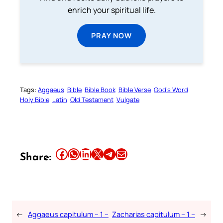
enrich your spiritual life.
PRAY NOW
Tags:
Aggaeus
Bible
Bible Book
Bible Verse
God’s Word
Holy Bible
Latin
Old Testament
Vulgate
Share this article on Facebook
Share this article on WhatsApp
Share this article on LinkedIn
Share this article on X
Share this article on Telegram
Email this Article
Share:
←
Aggaeus capitulum – 1 –
Zacharias capitulum – 1 –
→