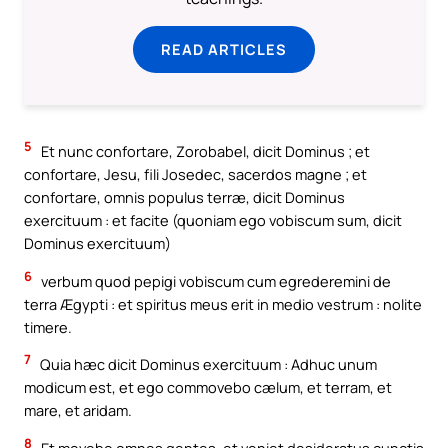
READ ARTICLES
5
Et nunc confortare, Zorobabel, dicit Dominus ; et
confortare, Jesu, fili Josedec, sacerdos magne ; et
confortare, omnis populus terræ, dicit Dominus
exercituum : et facite (quoniam ego vobiscum sum, dicit
Dominus exercituum)
6
verbum quod pepigi vobiscum cum egrederemini de
terra Ægypti : et spiritus meus erit in medio vestrum : nolite
timere.
7
Quia hæc dicit Dominus exercituum : Adhuc unum
modicum est, et ego commovebo cælum, et terram, et
mare, et aridam.
8