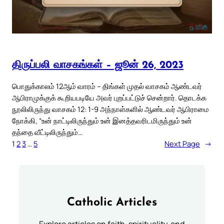
திருப்பலி வாசகங்கள் – ஜூன் 26, 2023
பொதுக்காலம் 12ஆம் வாரம் – திங்கள் முதல் வாசகம் ஆண்டவர்
ஆபிராமுக்குக் கூறியபடியே அவர் புறப்பட்டுச் சென்றார். தொடக்க
நூலிலிருந்து வாசகம் 12: 1-9 அந்நாள்களில் ஆண்டவர் ஆபிராமை
நோக்கி, “உன் நாட்டிலிருந்தும் உன் இனத்தவரிடமிருந்தும் உன்
தந்தை வீட்டிலிருந்தும்…
1
2
3
…
5
Next Page
→
Catholic Articles
Explore articles on faith, spirituality, and