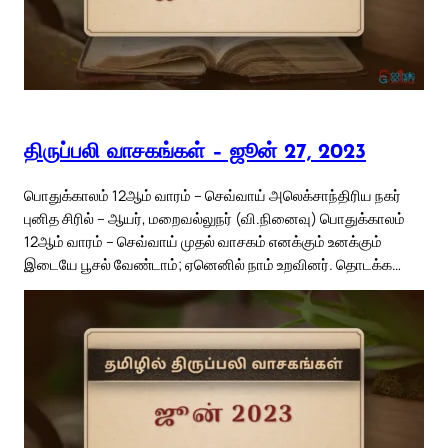
திருப்பலி வாசகங்கள் – ஜூன் 27, 2023
பொதுக்காலம் 12ஆம் வாரம் – செவ்வாய் அலெக்சாந்திரிய நகர்
புனித சிரில் – ஆயர், மறைவல்லுநர் (வி.நினைவு) பொதுக்காலம்
12ஆம் வாரம் – செவ்வாய் முதல் வாசகம் எனக்கும் உனக்கும்
இடையே பூசல் வேண்டாம்; ஏனெனில் நாம் உறவினர். தொடக்க…