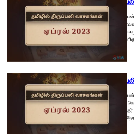
திருப்ப
பாஸ்கா எண்
ஊற்றானவரை 
உயிரோடு எழு
ஊனமுற்றிரு
திருப்ப
பாஸ்கா எண்
உமக்குக் கொ
திருத்தூதர
செய்யும் நே