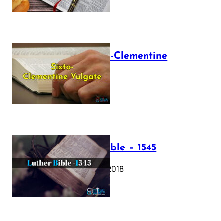
The Sixto-Clementine
Vulgate
July 12, 2025
Luther Bible – 1545
October 17, 2018