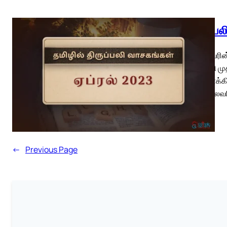
திருப்ப
ஆண்டவரின் 
திருப்பலி 
இறைவாக்கின
என் தலைவர
←
Previous Page