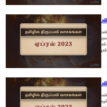
திருப்ப
பாஸ்கா எண்
ஒவ்வொருவரும
திருத்தூதர்
பேதுரு யூதர
திருப்ப
பாஸ்கா எண்
உயிர்த்தெழச
பணிகள் நூலி