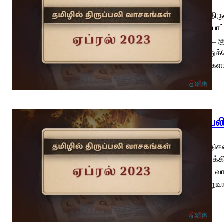
பாஸ்கா திருவ
புதிய ஏற்பா
தனிப்பட்ட
குறைத்துக்க
வாசகங்களா
திருப்ப
திருப்பாடுக
இறைவாக்கின
சிறப்படைவார்
மாட்சியுறுவ