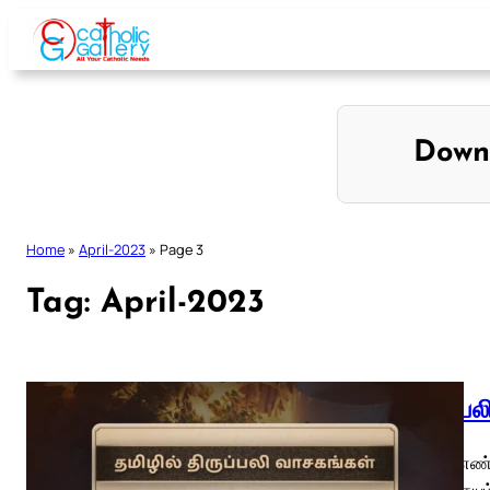
Skip
to
content
Down
Home
»
April-2023
»
Page 3
Tag:
April-2023
திருப்ப
பாஸ்கா எண்
கேட்டதையும்