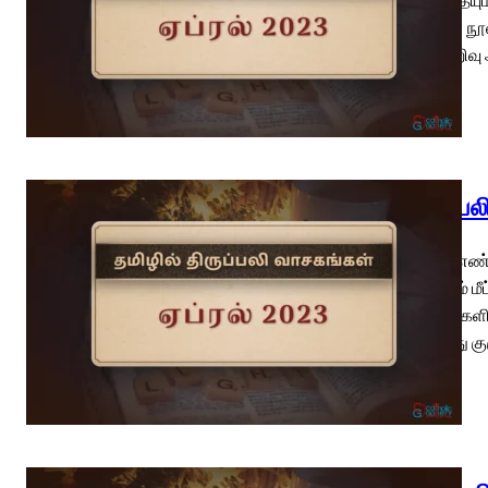
பணிகள் நூல
கல்வியறிவு
திருப்ப
பாஸ்கா எண்
எவராலும் மீ
அந்நாள்களி
அப்போது கு