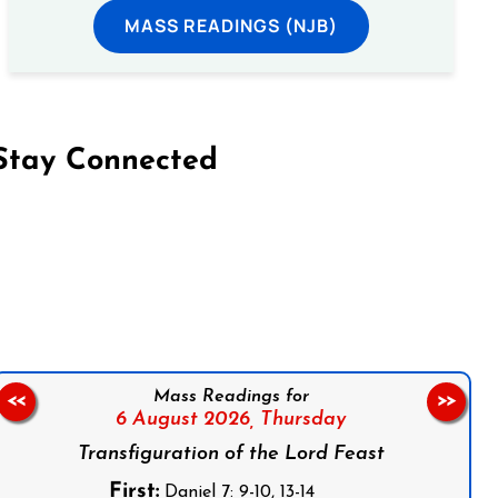
MASS READINGS (NJB)
Stay Connected
on Facebook
Follow us on Instagram
Follow us on X
Subscribe to our YouTube Channel
Follow us on WhatsApp
Mass Readings for
<<
>>
6 August 2026,
Thursday
Transfiguration of the Lord Feast
First:
Daniel 7: 9-10, 13-14