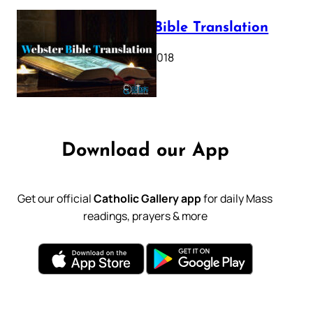
Webster Bible Translation
October 11, 2018
Download our App
Get our official
Catholic Gallery app
for daily Mass
readings, prayers & more