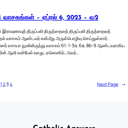
லி வாசகங்கள் – ஏப்ரல் 6, 2023 – வ2
இராவுணவுத் திருப்பலி திருத்தைலத் திருப்பலி திருத்தைலத்
முதல் வாசகம் ஆண்டவர் என்மீது அருள்பொழிவு செய்துள்ளார்.
ர் எசாயா நூலிலிருந்து வாசகம் 61: 1-3a, 6a, 8b-9 ஆண்டவராகிய
ின் ஆவி என்மேல் உளது; ஏனெனில், அவர்…
1
2
3
4
Next Page
→