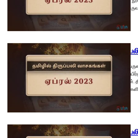
பதினொருவருட
திருப்ப
ஆண்டவருடைய
இயேசு உயிர்
சாட்சிகள். 
அந்நாள்களில
திருப்ப