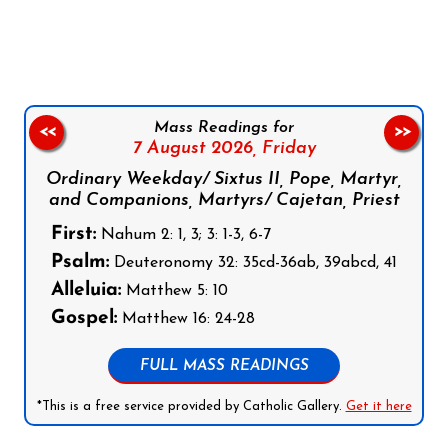
Follow us on Facebook
Follow us on Instagram
Follow us on X
Subscribe to our YouTube Channel
Follow us on WhatsApp
Mass Readings for
<<
>>
7 August 2026,
Friday
Ordinary Weekday/ Sixtus II, Pope, Martyr,
and Companions, Martyrs/ Cajetan, Priest
First:
Nahum 2: 1, 3; 3: 1-3, 6-7
Psalm:
Deuteronomy 32: 35cd-36ab, 39abcd, 41
Alleluia:
Matthew 5: 10
Gospel:
Matthew 16: 24-28
FULL MASS READINGS
*This is a free service provided by Catholic Gallery.
Get it here