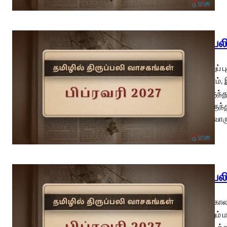
திருப்ப
திருநீற்றுப
வேண்டாம்,
நூலிலிருந்
நோன்பிருந்
திரும்பி வா
திருப்ப
பொதுக்காலம்
சாயலிலும் 
4a தொடக்கத