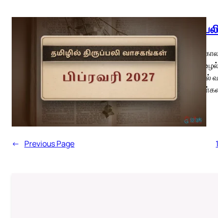
திருப்ப
பொதுக்காலம
புரண்டு உழல
மண்ணில் வா
கூலியாள்க
←
Previous Page