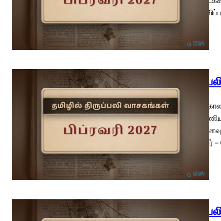
தோற்றுவிப்
திருப்ப
பொதுக்காலம
மறைப்பணியா
(வி.நினைவு
கன்னியர் – 
திருப்ப