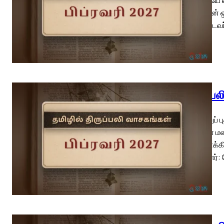
நடுவே உன் 
14 ஆண்டவர்
திருப்ப
திருநீற்றுப
உங்களை மறை
இறைவாக்கி
கூறுகிறார்: