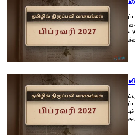
திருப்ப
திருநீற்றுப
தூய லூர்து
ஆறுபோல் நி
நூலிலிருந்
திருப்ப
திருநீற்றுப
திருநீற்றுப
ஆசியையும் 
நூலிலிருந்