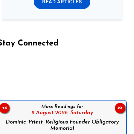
READ ARTICLES
Stay Connected
on Facebook
Follow us on Instagram
Follow us on X
Subscribe to our YouTube Channel
Follow us on WhatsApp
Mass Readings for
<<
>>
8 August 2026,
Saturday
Dominic, Priest, Religious Founder Obligatory
Memorial