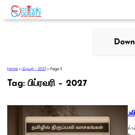
Skip
to
content
Down
Home
»
பிப்ரவரி – 2027
»
Page 3
Tag:
பிப்ரவரி – 2027
திருப்ப
திருநீற்றுப்
உன்னையே க