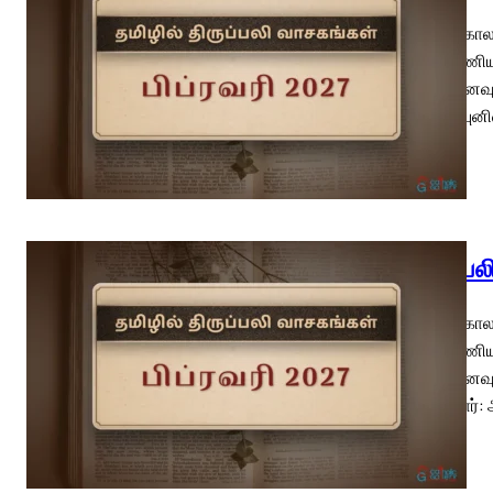
பொதுக்காலம
மறைப்பணியா
(வி.நினைவு
புனிதர், பு
திருப்ப
பொதுக்காலம
மறைப்பணியா
(வி.நினைவு
உரைத்தார்: