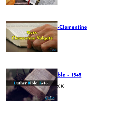
The Sixto-Clementine
Vulgate
July 12, 2025
Luther Bible – 1545
October 17, 2018