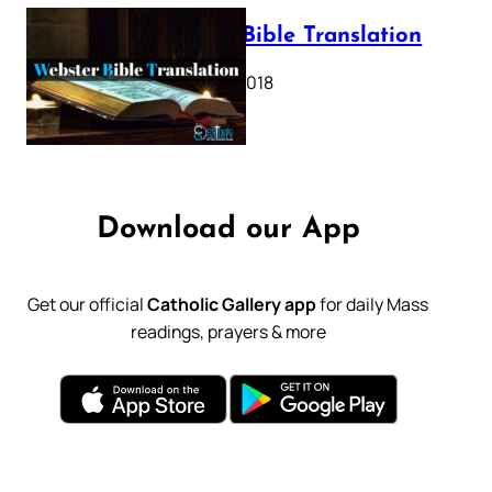
Webster Bible Translation
October 11, 2018
Download our App
Get our official
Catholic Gallery app
for daily Mass
readings, prayers & more