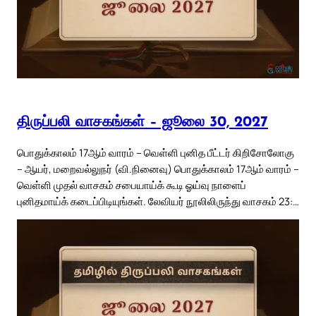
திருப்பலி வாசகங்கள் – ஜூலை 30, 2027
பொதுக்காலம் 17ஆம் வாரம் – வெள்ளி புனித பீட்டர் கிறிசோலோகு
– ஆயர், மறைவல்லுநர் (வி.நினைவு) பொதுக்காலம் 17ஆம் வாரம் –
வெள்ளி முதல் வாசகம் சபையாய்க் கூடி ஓய்வு நாளைப்
புனிதமாய்க் கடைப்பிடியுங்கள். லேவியர் நூலிலிருந்து வாசகம் 23:…