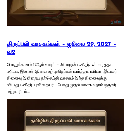
திருப்பலி வாசகங்கள் – ஜூலை 29, 2027 –
வ2
பொதுக்காலம் 17ஆம் வாரம் – வியாழன் புனிதர்கள் மார்த்தா,
மரியா, இலாசர் (நினைவு) புனிதர்கள் மார்த்தா, மரியா, இலாசர்
நினைவு இன்றைய நற்செய்தி வாசகம் இந்த நினைவுக்கு
உரியது.புனிதர், புனிதையர் – பொது முதல் வாசகம் நாம் ஒருவர்
மற்றவரிடம்…