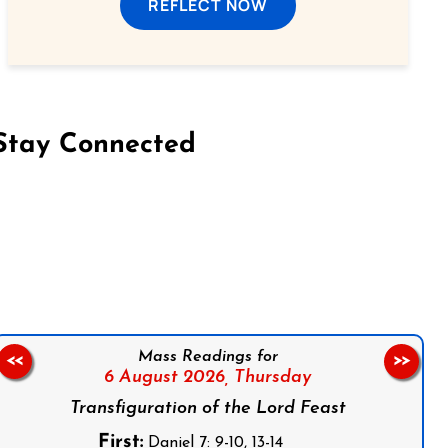
REFLECT NOW
Stay Connected
on Facebook
Follow us on Instagram
Follow us on X
Subscribe to our YouTube Channel
Follow us on WhatsApp
Mass Readings for
<<
>>
6 August 2026,
Thursday
Transfiguration of the Lord Feast
First:
Daniel 7: 9-10, 13-14