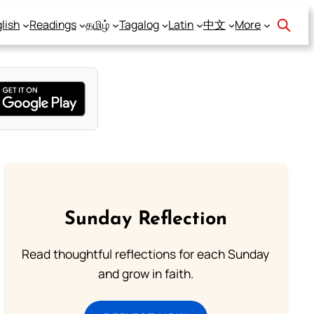
lish
Readings
தமிழ்
Tagalog
Latin
中文
More
Sunday Reflection
Read thoughtful reflections for each Sunday
and grow in faith.