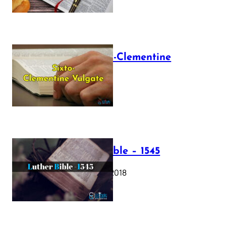
The Sixto-Clementine
Vulgate
July 12, 2025
Luther Bible – 1545
October 17, 2018