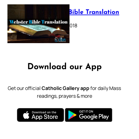
Webster Bible Translation
October 11, 2018
Download our App
Get our official
Catholic Gallery app
for daily Mass
readings, prayers & more