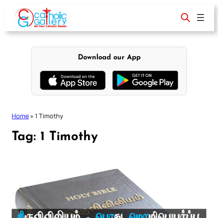
Skip
to
content
Download our App
Home
»
1 Timothy
Tag:
1 Timothy