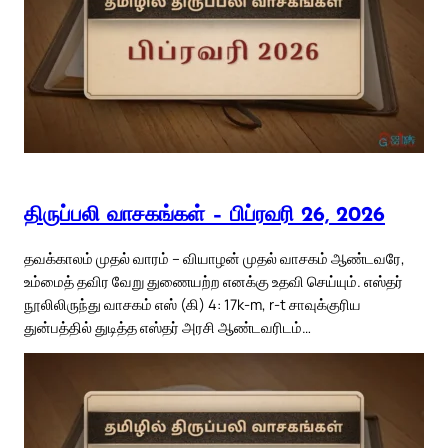
திருப்பலி வாசகங்கள் – பிப்ரவரி 26, 2026
தவக்காலம் முதல் வாரம் – வியாழன் முதல் வாசகம் ஆண்டவரே,
உம்மைத் தவிர வேறு துணையற்ற எனக்கு உதவி செய்யும். எஸ்தர்
நூலிலிருந்து வாசகம் எஸ் (கி) 4: 17k-m, r-t சாவுக்குரிய
துன்பத்தில் துடித்த எஸ்தர் அரசி ஆண்டவரிடம்…