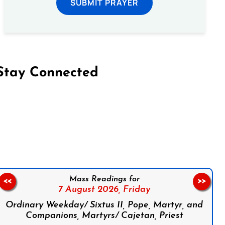
SUBMIT PRAYER
Stay Connected
on Facebook
Follow us on Instagram
Follow us on X
Subscribe to our YouTube Channel
Follow us on WhatsApp
Mass Readings for
<<
>>
7 August 2026,
Friday
Ordinary Weekday/ Sixtus II, Pope, Martyr, and
Companions, Martyrs/ Cajetan, Priest