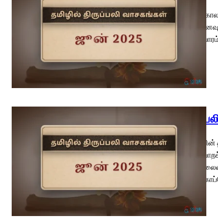
பொதுக்காலம
(வி.நினைவு
12ஆம் வாரம
திருப்ப
இயேசுவின் 
இளைப்பாறச்
11-16 தலைவ
பேணிக்காப்