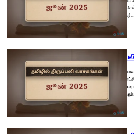
வாரம் – செவ
(நினைவு)…
திருப்ப
பொதுக்காலம
மறைச்சாட்ச
வி.நினைவு 
அன்பிலிருந்த