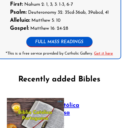
First:
Nahum 2: 1, 3; 3: 1-3, 6-7
Psalm:
Deuteronomy 32: 35cd-36ab, 39abcd, 41
Alleluia:
Matthew 5: 10
Gospel:
Matthew 16: 24-28
FULL MASS READINGS
*This is a free service provided by Catholic Gallery.
Get it here
Recently added Bibles
Bíblia Católica
Portuguesa
July 16, 2025