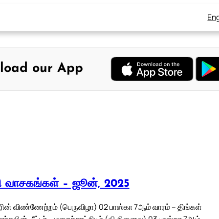
Eng
load our App
லி வாசகங்கள் – ஜூன், 2025
ன் விண்ணேற்றம் (பெருவிழா) 02 பாஸ்கா 7ஆம் வாரம் – திங்கள்
மார்சலின், பீட்டர் – மறைச்சாட்சியர் (வி.நினைவு) 03 பாஸ்கா 7ஆம்