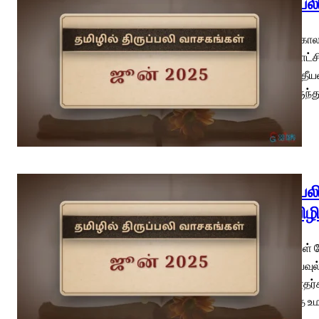
திருப்ப
பொதுக்காலம
மறைச்சாட்ச
வாசகம் தீய
நூலிலிருந்த
திருப்ப
திருவிழிப
புனிதர்கள் ப
பேதுரு, பவுல
திருத்தூதர்
உள்ளதை உம