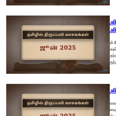
திருப்ப
திருப்பல
புனிதர்கள் ப
பேதுரு, பவுல
திருத்தூதர்
கையிலிருந
திருப்ப
பொதுக்காலம
(வி.நினைவு
மரியாவின் 