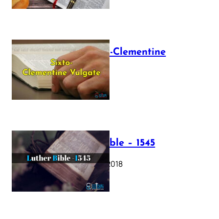
The Sixto-Clementine
Vulgate
July 12, 2025
Luther Bible – 1545
October 17, 2018