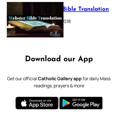
Webster Bible Translation
October 11, 2018
Download our App
Get our official
Catholic Gallery app
for daily Mass
readings, prayers & more