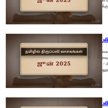
நினைவுக்கு
திருப்ப
பொதுக்காலம
(வி.நினைவு
இரனேயு – ஆ
மறைவல்லுநர
திருப்ப