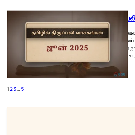
திருப்ப
பொதுக்காலம
ஒருவனைப் ப
தொடக்க நூல
மனைவி சாரா
1
2
3
…
5